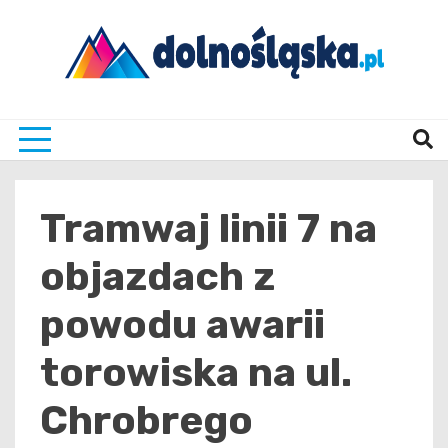
Skip
to
content
Twoje źrodło informacji z Dolnego Śląska
Dolno
Tramwaj linii 7 na
objazdach z
powodu awarii
torowiska na ul.
Chrobrego