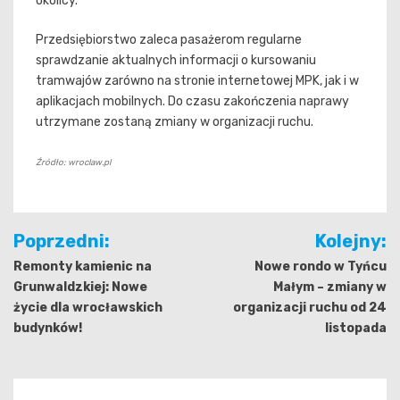
okolicy.
Przedsiębiorstwo zaleca pasażerom regularne
sprawdzanie aktualnych informacji o kursowaniu
tramwajów zarówno na stronie internetowej MPK, jak i w
aplikacjach mobilnych. Do czasu zakończenia naprawy
utrzymane zostaną zmiany w organizacji ruchu.
Źródło: wroclaw.pl
Nawigacja
Poprzedni:
Kolejny:
wpisu
Remonty kamienic na
Nowe rondo w Tyńcu
Grunwaldzkiej: Nowe
Małym – zmiany w
życie dla wrocławskich
organizacji ruchu od 24
budynków!
listopada