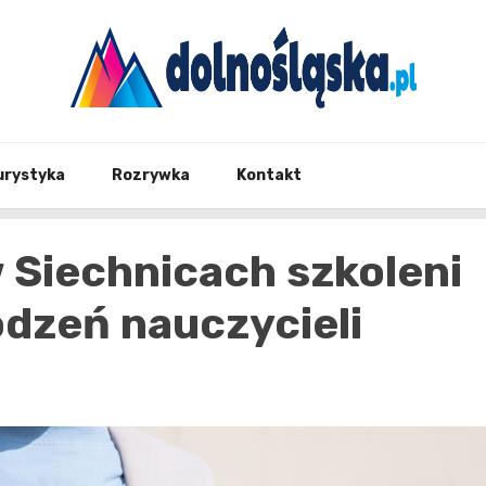
Twoje źrodło informacji z Dolnego Śląska
Dolno
urystyka
Rozrywka
Kontakt
 Siechnicach szkoleni
dzeń nauczycieli