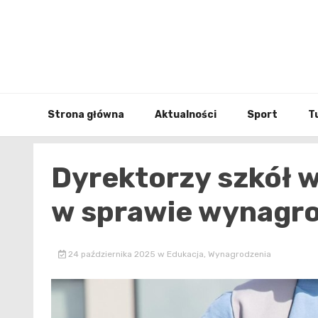
Skip
to
content
Strona główna
Aktualności
Sport
T
Dyrektorzy szkół w
w sprawie wynagro
24 października 2025
w
Edukacja
,
Wynagrodzenia