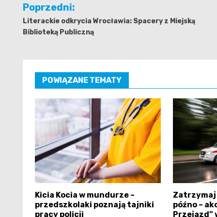
Nawigacja
Poprzedni:
wpisu
Literackie odkrycia Wrocławia: Spacery z Miejską
Biblioteką Publiczną
POWIĄZANE TEMATY
Kicia Kocia w mundurze –
Zatrzymaj 
przedszkolaki poznają tajniki
późno – ak
pracy policji
Przejazd” 