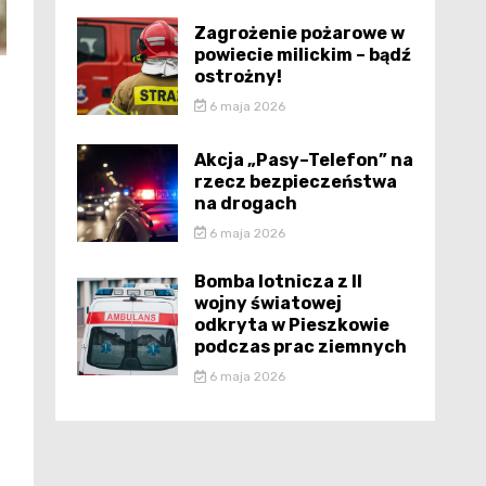
Zagrożenie pożarowe w
powiecie milickim – bądź
ostrożny!
6 maja 2026
Akcja „Pasy–Telefon” na
rzecz bezpieczeństwa
na drogach
6 maja 2026
Bomba lotnicza z II
wojny światowej
odkryta w Pieszkowie
podczas prac ziemnych
6 maja 2026