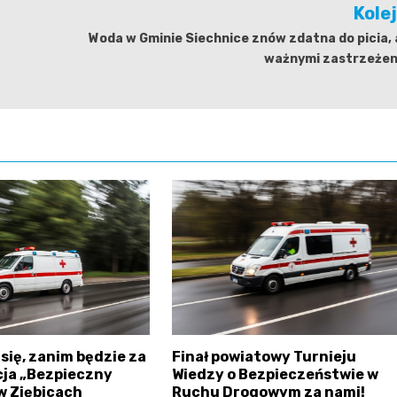
Kole
Woda w Gminie Siechnice znów zdatna do picia, 
ważnymi zastrzeżen
się, zanim będzie za
Finał powiatowy Turnieju
cja „Bezpieczny
Wiedzy o Bezpieczeństwie w
w Ziębicach
Ruchu Drogowym za nami!