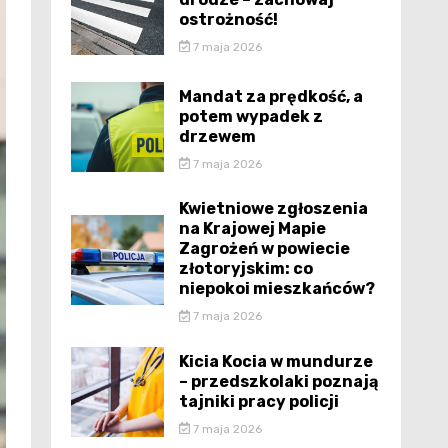
ostrożność!
7 maja 2026
Mandat za prędkość, a
potem wypadek z
drzewem
7 maja 2026
Kwietniowe zgłoszenia
na Krajowej Mapie
Zagrożeń w powiecie
złotoryjskim: co
niepokoi mieszkańców?
7 maja 2026
Kicia Kocia w mundurze
– przedszkolaki poznają
tajniki pracy policji
7 maja 2026