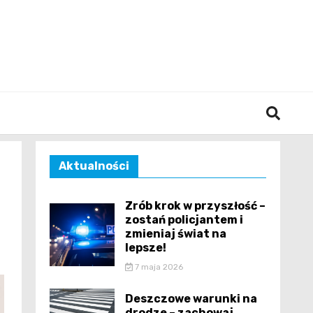
śląska
Aktualności
Zrób krok w przyszłość –
zostań policjantem i
zmieniaj świat na
lepsze!
7 maja 2026
Deszczowe warunki na
drodze – zachowaj