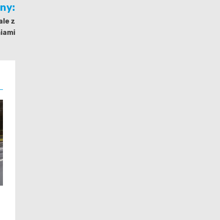
jny:
ale z
iami