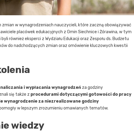
ch zmian w wynagrodzeniach nauczycieli, które zaczną obowiązywać
tawiciele placówek edukacyjnych z Gmin Siechnice i Żórawina, w tym
 byli również eksperci z Wydziału Edukacji oraz Zespołu ds. Budżetu
ników do nadchodzących zmian oraz omówienie kluczowych kwestii
olenia
naliczania i wypłacania wynagrodzeń
za godziny
ali się także z
procedurami dotyczącymi gotowości do pracy
je wynagrodzenie za niezrealizowane godziny
ły pomogły w lepszym zrozumieniu omawianych tematów.
ie wiedzy