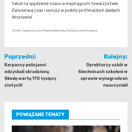
także na spędzenie czasu w inspirującym towarzystwie.
Zarezerwuj czas i wyrusz w podróż po literackich śladach
Wrocławia!
Źródło: facebook.com/Miejska.Biblioteka.Publiczna.we.Wroclawiu
Nawigacja
Poprzedni:
Kolejny:
wpisu
Karpaccy policjanci
Dyrektorzy szkół w
odzyskali skradzioną
Siechnicach szkoleni w
Skodę wartą 170 tysięcy
sprawie wynagrodzeń
złotych!
nauczycieli
POWIĄZANE TEMATY