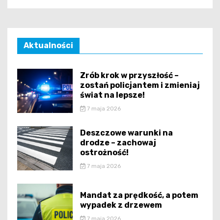
Aktualności
Zrób krok w przyszłość –
zostań policjantem i zmieniaj
świat na lepsze!
7 maja 2026
Deszczowe warunki na
drodze – zachowaj
ostrożność!
7 maja 2026
Mandat za prędkość, a potem
wypadek z drzewem
7 maja 2026