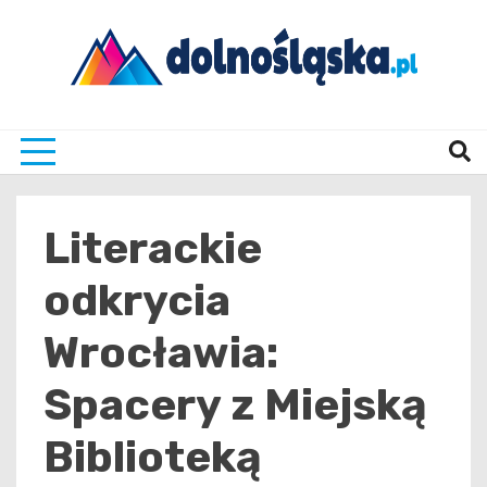
Skip
to
content
Twoje źrodło informacji z Dolnego Śląska
Dolno
Literackie
odkrycia
Wrocławia:
Spacery z Miejską
Biblioteką