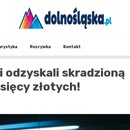
Twoje źrodło informacji z Dolnego Śląska
Dolno
urystyka
Rozrywka
Kontakt
i odzyskali skradzioną
sięcy złotych!