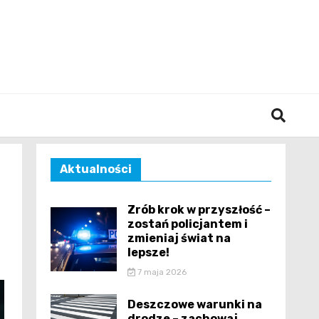
śląska
Aktualności
Zrób krok w przyszłość –
zostań policjantem i
zmieniaj świat na
lepsze!
7 maja 2026
Deszczowe warunki na
drodze – zachowaj