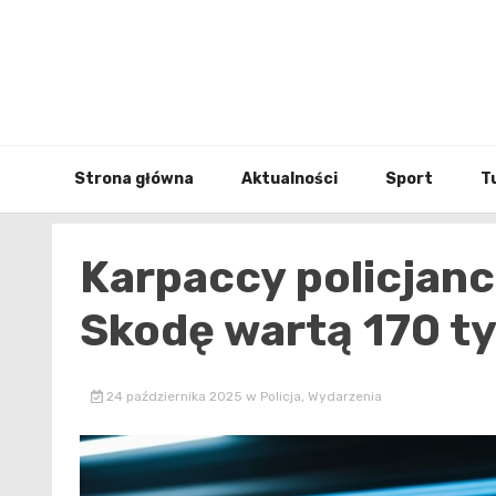
Skip
to
content
Strona główna
Aktualności
Sport
T
Karpaccy policjanc
Skodę wartą 170 ty
24 października 2025
w
Policja
,
Wydarzenia