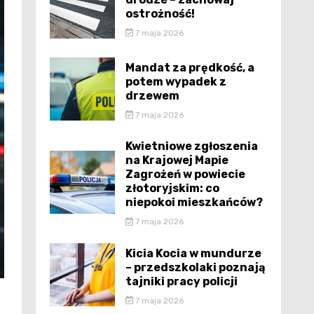
ostrożność!
7 maja 2026
Mandat za prędkość, a
potem wypadek z
drzewem
7 maja 2026
Kwietniowe zgłoszenia
na Krajowej Mapie
Zagrożeń w powiecie
złotoryjskim: co
niepokoi mieszkańców?
7 maja 2026
Kicia Kocia w mundurze
– przedszkolaki poznają
tajniki pracy policji
7 maja 2026