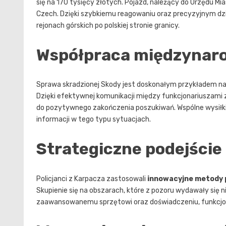
się na 170 tysięcy złotych. Pojazd, należący do Urzędu Mi
Czech. Dzięki szybkiemu reagowaniu oraz precyzyjnym dz
rejonach górskich po polskiej stronie granicy.
Współpraca międzynaro
Sprawa skradzionej Skody jest doskonałym przykładem n
Dzięki efektywnej komunikacji między funkcjonariuszami z 
do pozytywnego zakończenia poszukiwań. Wspólne wysiłki
informacji w tego typu sytuacjach.
Strategiczne podejście
Policjanci z Karpacza zastosowali
innowacyjne metody
Skupienie się na obszarach, które z pozoru wydawały się n
zaawansowanemu sprzętowi oraz doświadczeniu, funkcjona