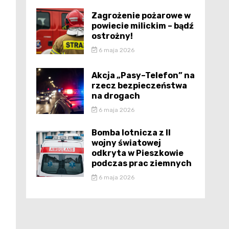
Zagrożenie pożarowe w
powiecie milickim – bądź
ostrożny!
6 maja 2026
Akcja „Pasy–Telefon” na
rzecz bezpieczeństwa
na drogach
6 maja 2026
Bomba lotnicza z II
wojny światowej
odkryta w Pieszkowie
podczas prac ziemnych
6 maja 2026