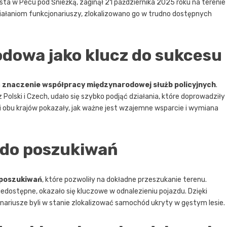
asta w Pecu pod Śnieżką, zaginął 21 października 2025 roku na terenie
iałaniom funkcjonariuszy, zlokalizowano go w trudno dostępnych
dowa jako klucz do sukcesu
a
znaczenie współpracy międzynarodowej służb policyjnych
.
Polski i Czech, udało się szybko podjąć działania, które doprowadziły
 obu krajów pokazały, jak ważne jest wzajemne wsparcie i wymiana
 do poszukiwań
 poszukiwań
, które pozwoliły na dokładne przeszukanie terenu.
iedostępne, okazało się kluczowe w odnalezieniu pojazdu. Dzięki
riusze byli w stanie zlokalizować samochód ukryty w gęstym lesie.