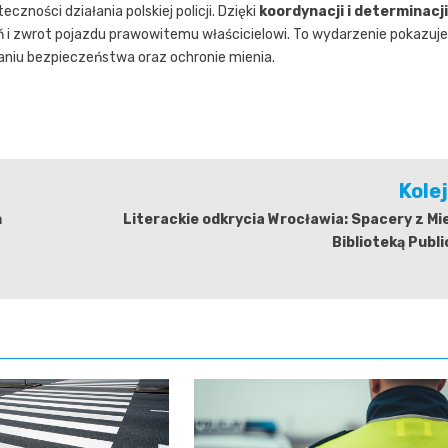
zności działania polskiej policji. Dzięki
koordynacji i determinacji
ń i zwrot pojazdu prawowitemu właścicielowi. To wydarzenie pokazuje
ianiu bezpieczeństwa oraz ochronie mienia.
Kole
m
Literackie odkrycia Wrocławia: Spacery z Mi
Biblioteką Publ