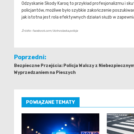
Odzyskanie Skody Karoq to przykład profesjonalizmu i skutec
policjantów, możliwe było szybkie zakończenie poszukiwa
jak istotna jest rola efektywnych działań służb w zapewn
Źródło: facebook.com/dolnoslaska.policja
Nawigacja
Poprzedni:
wpisu
Bezpieczne Przejścia: Policja Walczy z Niebezpieczny
Wyprzedzaniem na Pieszych
POWIĄZANE TEMATY