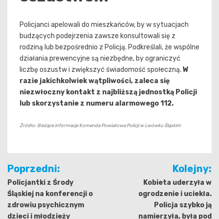
Policjanci apelowali do mieszkańców, by w sytuacjach
budzących podejrzenia zawsze konsultowali się z
rodziną lub bezpośrednio z Policją. Podkreślali, że wspólne
działania prewencyjne są niezbędne, by ograniczyć
liczbę oszustw i zwiększyć świadomość społeczną.
W
razie jakichkolwiek wątpliwości, zaleca się
niezwłoczny kontakt z najbliższą jednostką Policji
lub skorzystanie z numeru alarmowego 112.
Źródło: Bieżące informacje Komenda Powiatowa Policji w Lwówku Śląskim
Nawigacja
Poprzedni:
Kolejny:
wpisu
Policjantki z Środy
Kobieta uderzyła w
Śląskiej na konferencji o
ogrodzenie i uciekła.
zdrowiu psychicznym
Policja szybko ją
dzieci i młodzieży
namierzyła, była pod