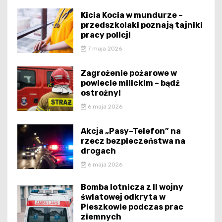
Kicia Kocia w mundurze –
przedszkolaki poznają tajniki
pracy policji
7 maja 2026
Zagrożenie pożarowe w
powiecie milickim – bądź
ostrożny!
6 maja 2026
Akcja „Pasy–Telefon” na
rzecz bezpieczeństwa na
drogach
6 maja 2026
Bomba lotnicza z II wojny
światowej odkryta w
Pieszkowie podczas prac
ziemnych