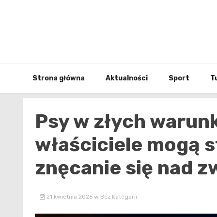
Skip
to
content
Strona główna
Aktualności
Sport
T
Psy w złych warun
właściciele mogą 
znęcanie się nad z
21 kwietnia 2026
w
Bez Kategorii