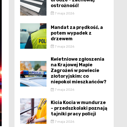
ostrożność!
7 maja 2026
Mandat za prędkość, a
potem wypadek z
drzewem
7 maja 2026
Kwietniowe zgłoszenia
na Krajowej Mapie
Zagrożeń w powiecie
złotoryjskim: co
niepokoi mieszkańców?
7 maja 2026
Kicia Kocia w mundurze
– przedszkolaki poznają
tajniki pracy policji
7 maja 2026