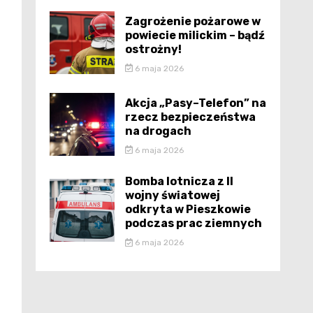
Zagrożenie pożarowe w
powiecie milickim – bądź
ostrożny!
6 maja 2026
Akcja „Pasy–Telefon” na
rzecz bezpieczeństwa
na drogach
6 maja 2026
Bomba lotnicza z II
wojny światowej
odkryta w Pieszkowie
podczas prac ziemnych
6 maja 2026