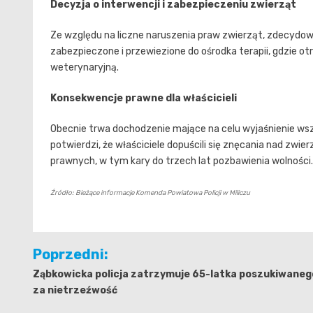
Decyzja o interwencji i zabezpieczeniu zwierząt
Ze względu na liczne naruszenia praw zwierząt, zdecydowa
zabezpieczone i przewiezione do ośrodka terapii, gdzie 
weterynaryjną.
Konsekwencje prawne dla właścicieli
Obecnie trwa dochodzenie mające na celu wyjaśnienie wsz
potwierdzi, że właściciele dopuścili się znęcania nad zw
prawnych, w tym kary do trzech lat pozbawienia wolności. S
Źródło: Bieżące informacje Komenda Powiatowa Policji w Miliczu
Nawigacja
Poprzedni:
wpisu
Ząbkowicka policja zatrzymuje 65-latka poszukiwaneg
za nietrzeźwość