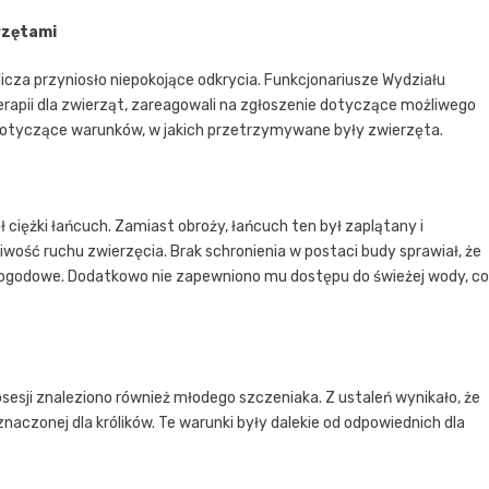
erzętami
licza przyniosło niepokojące odkrycia. Funkcjonariusze Wydziału
erapii dla zwierząt, zareagowali na zgłoszenie dotyczące możliwego
dotyczące warunków, w jakich przetrzymywane były zwierzęta.
ł ciężki łańcuch. Zamiast obroży, łańcuch ten był zaplątany i
wość ruchu zwierzęcia. Brak schronienia w postaci budy sprawiał, że
 pogodowe. Dodatkowo nie zapewniono mu dostępu do świeżej wody, co
e posesji znaleziono również młodego szczeniaka. Z ustaleń wynikało, że
naczonej dla królików. Te warunki były dalekie od odpowiednich dla