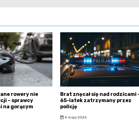
ane rowery nie
Brat znęcał się nad rodzicami 
icji – sprawcy
65-latek zatrzymany przez
i na gorącym
policję
4 maja 2026