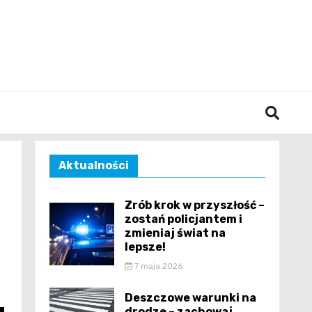
śląska
Aktualności
Zrób krok w przyszłość –
zostań policjantem i
zmieniaj świat na
lepsze!
7 maja 2026
Deszczowe warunki na
drodze – zachowaj