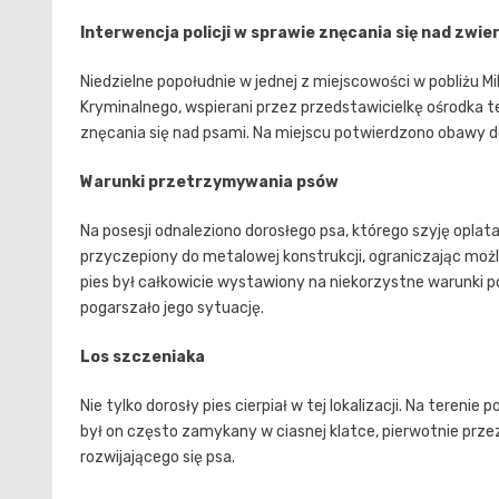
Interwencja policji w sprawie znęcania się nad zwi
Niedzielne popołudnie w jednej z miejscowości w pobliżu Mi
Kryminalnego, wspierani przez przedstawicielkę ośrodka t
znęcania się nad psami. Na miejscu potwierdzono obawy 
Warunki przetrzymywania psów
Na posesji odnaleziono dorosłego psa, którego szyję oplata
przyczepiony do metalowej konstrukcji, ograniczając możli
pies był całkowicie wystawiony na niekorzystne warunki
pogarszało jego sytuację.
Los szczeniaka
Nie tylko dorosły pies cierpiał w tej lokalizacji. Na tereni
był on często zamykany w ciasnej klatce, pierwotnie przez
rozwijającego się psa.