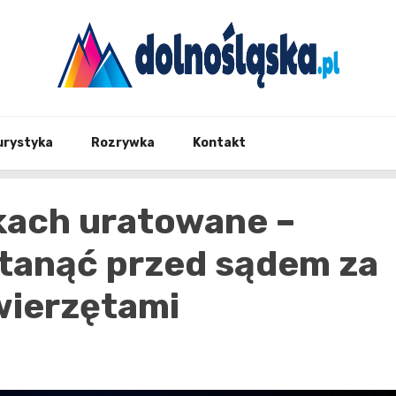
Twoje źrodło informacji z Dolnego Śląska
Dolno
urystyka
Rozrywka
Kontakt
kach uratowane –
stanąć przed sądem za
wierzętami