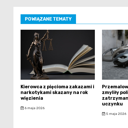
POWIĄZANE TEMATY
Kierowca z pięcioma zakazami i
Przemalow
narkotykami skazany na rok
zmyliły pol
więzienia
zatrzyman
uczynku
6 maja 2026
5 maja 2026