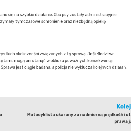
no się na szybkie działanie. Oba psy zostały administracyjnie
otrzymały tymczasowe schronienie oraz niezbędną opiekę
ystkich okoliczności związanych z tą sprawą. Jeśli śledztwo
ierzętami, mogą oni stanąć w obliczu poważnych konsekwencji
prawa jest ciągle badana, a policja nie wyklucza kolejnych działań.
Kole
o
Motocyklista ukarany za nadmierną prędkość i u
prawa j