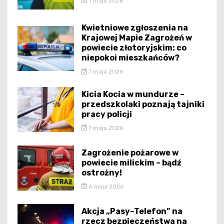
7 maja 2026
Kwietniowe zgłoszenia na
Krajowej Mapie Zagrożeń w
powiecie złotoryjskim: co
niepokoi mieszkańców?
7 maja 2026
Kicia Kocia w mundurze –
przedszkolaki poznają tajniki
pracy policji
7 maja 2026
Zagrożenie pożarowe w
powiecie milickim – bądź
ostrożny!
6 maja 2026
Akcja „Pasy–Telefon” na
rzecz bezpieczeństwa na