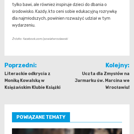
tylko bawi, ale również inspiruje dzieci do dbania o
środowisko. Każdy, kto ceni sobie edukacyjną rozrywkę
dla najmłodszych, powinien rozważyć udział w tym
wydarzeniu.
Źródło: facebook.com/powiatwroclawski
Nawigacja
Poprzedni:
Kolejny:
wpisu
Literackie odkrycia z
Uczta dla Zmysłów na
Moniką Kowalską w
Jarmarku św. Marcina we
Księżańskim Klubie Książki
Wrocławiu!
POWIĄZANE TEMATY