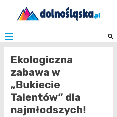
Skip
to
content
Twoje źrodło informacji z Dolnego Śląska
Dolno
Ekologiczna
zabawa w
„Bukiecie
Talentów” dla
najmłodszych!