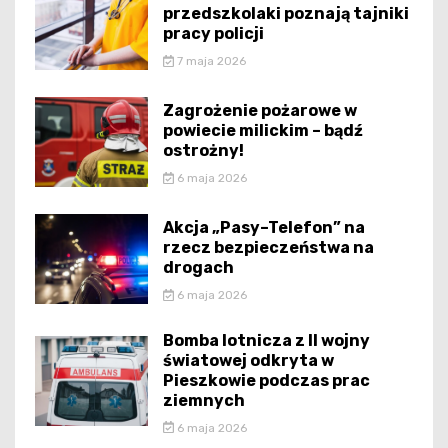
przedszkolaki poznają tajniki
pracy policji
7 maja 2026
Zagrożenie pożarowe w
powiecie milickim – bądź
ostrożny!
6 maja 2026
Akcja „Pasy–Telefon” na
rzecz bezpieczeństwa na
drogach
6 maja 2026
Bomba lotnicza z II wojny
światowej odkryta w
Pieszkowie podczas prac
ziemnych
6 maja 2026