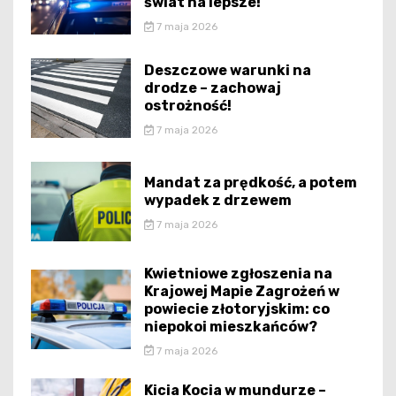
świat na lepsze!
7 maja 2026
Deszczowe warunki na
drodze – zachowaj
ostrożność!
7 maja 2026
Mandat za prędkość, a potem
wypadek z drzewem
7 maja 2026
Kwietniowe zgłoszenia na
Krajowej Mapie Zagrożeń w
powiecie złotoryjskim: co
niepokoi mieszkańców?
7 maja 2026
Kicia Kocia w mundurze –