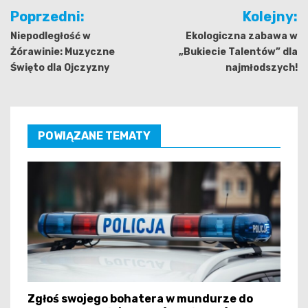
Nawigacja
Poprzedni:
Kolejny:
wpisu
Niepodległość w
Ekologiczna zabawa w
Żórawinie: Muzyczne
„Bukiecie Talentów” dla
Święto dla Ojczyzny
najmłodszych!
POWIĄZANE TEMATY
Zgłoś swojego bohatera w mundurze do