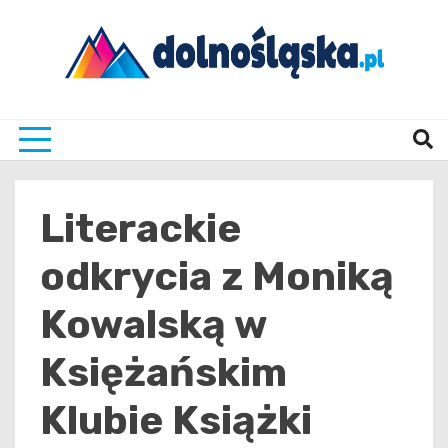
Skip
to
content
Twoje źrodło informacji z Dolnego Śląska
Dolno
Literackie
odkrycia z Moniką
Kowalską w
Księżańskim
Klubie Książki