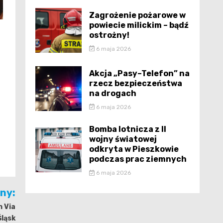
Zagrożenie pożarowe w
powiecie milickim – bądź
ostrożny!
6 maja 2026
Akcja „Pasy–Telefon” na
rzecz bezpieczeństwa
na drogach
6 maja 2026
Bomba lotnicza z II
wojny światowej
odkryta w Pieszkowie
podczas prac ziemnych
6 maja 2026
jny:
 Via
Śląsk