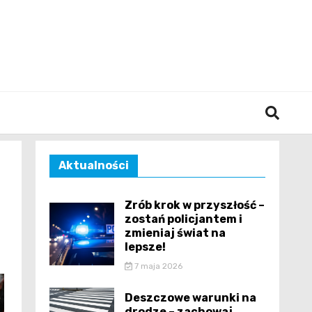
śląska
Aktualności
Zrób krok w przyszłość –
zostań policjantem i
zmieniaj świat na
lepsze!
7 maja 2026
Deszczowe warunki na
drodze – zachowaj