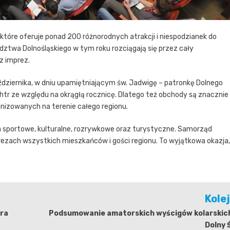
które oferuje ponad 200 różnorodnych atrakcji i niespodzianek do
ztwa Dolnośląskiego w tym roku rozciągają się przez cały
z imprez.
dziernika, w dniu upamiętniającym św. Jadwigę – patronkę Dolnego
htr ze względu na okrągłą rocznicę. Dlatego też obchody są znacznie
anizowanych na terenie całego regionu.
 sportowe, kulturalne, rozrywkowe oraz turystyczne. Samorząd
ezach wszystkich mieszkańców i gości regionu. To wyjątkowa okazja,
Kole
era
Podsumowanie amatorskich wyścigów kolarskich
Dolny 