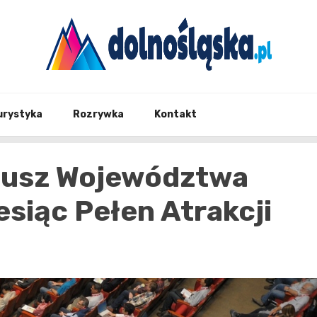
Twoje źrodło informacji z Dolnego Śląska
Dolno
urystyka
Rozrywka
Kontakt
eusz Województwa
esiąc Pełen Atrakcji