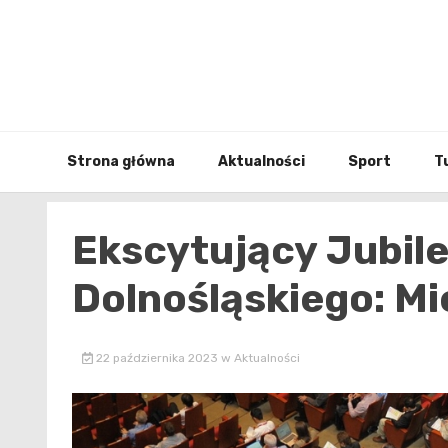
Skip
to
content
Strona główna
Aktualności
Sport
T
Ekscytujący Jubil
Dolnośląskiego: Mi
22 października 2023
w
Aktualności