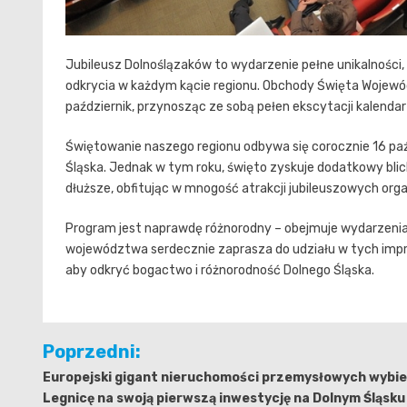
Jubileusz Dolnoślązaków to wydarzenie pełne unikalności, 
odkrycia w każdym kącie regionu. Obchody Święta Wojewód
październik, przynosząc ze sobą pełen ekscytacji kalendar
Świętowanie naszego regionu odbywa się corocznie 16 paź
Śląska. Jednak w tym roku, święto zyskuje dodatkowy blic
dłuższe, obfitując w mnogość atrakcji jubileuszowych org
Program jest naprawdę różnorodny – obejmuje wydarzenia
województwa serdecznie zaprasza do udziału w tych impr
aby odkryć bogactwo i różnorodność Dolnego Śląska.
Nawigacja
Poprzedni:
wpisu
Europejski gigant nieruchomości przemysłowych wybi
Legnicę na swoją pierwszą inwestycję na Dolnym Śląsku