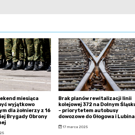
eekend miesiąca
Brak planów rewitalizacji linii
 być wyjątkowo
kolejowej 372 na Dolnym Śląsk
m dla żołnierzy z 16
– priorytetem autobusy
iej Brygady Obrony
dowozowe do Głogowa i Lubina
nej
17 marca 2025
025