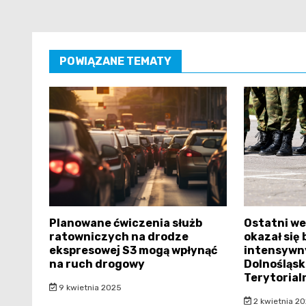
POWIĄZANE TEMATY
Planowane ćwiczenia służb
Ostatni w
ratowniczych na drodze
okazał się
ekspresowej S3 mogą wpłynąć
intensywny
na ruch drogowy
Dolnośląsk
Terytorial
9 kwietnia 2025
2 kwietnia 2