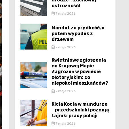
ostrożność!
7 maja 2026
Mandat za prędkość, a
potem wypadek z
drzewem
7 maja 2026
Kwietniowe zgłoszenia
na Krajowej Mapie
Zagrożeń w powiecie
złotoryjskim: co
niepokoi mieszkańców?
7 maja 2026
Kicia Kocia w mundurze
– przedszkolaki poznają
tajniki pracy policji
7 maja 2026