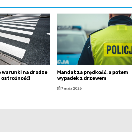
 warunki na drodze
Mandat za prędkość, a potem
 ostrożność!
wypadek z drzewem
7 maja 2026
dolnoslaska.pl - wszelkie prawa zastrzeżone