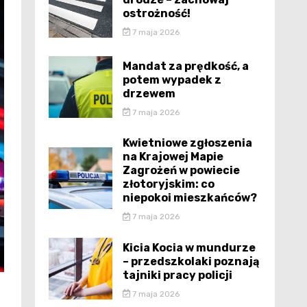
ostrożność!
7 maja 2026
Mandat za prędkość, a
potem wypadek z
drzewem
7 maja 2026
Kwietniowe zgłoszenia
na Krajowej Mapie
Zagrożeń w powiecie
złotoryjskim: co
niepokoi mieszkańców?
7 maja 2026
Kicia Kocia w mundurze
– przedszkolaki poznają
tajniki pracy policji
7 maja 2026