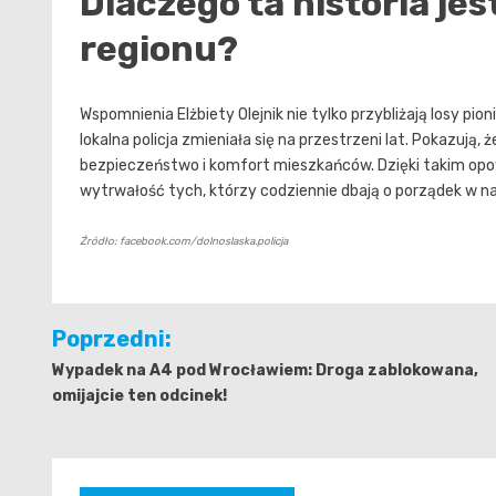
Dlaczego ta historia j
regionu?
Wspomnienia Elżbiety Olejnik nie tylko przybliżają losy pion
lokalna policja zmieniała się na przestrzeni lat. Pokazują,
bezpieczeństwo i komfort mieszkańców. Dzięki takim opow
wytrwałość tych, którzy codziennie dbają o porządek w n
Źródło: facebook.com/dolnoslaska.policja
Nawigacja
Poprzedni:
wpisu
Wypadek na A4 pod Wrocławiem: Droga zablokowana,
omijajcie ten odcinek!