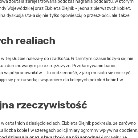
mowa została zarejestrowana podczas nagrania podcastu, w którym
ndy Wojewódzkiej oraz Elżbieta Olejnik – jedna z pierwszych kobiet,
ólna dyskusja stała się nie tylko opowieścią o przeszłości, ale także
ych realiach
ty w tej służbie należały do rzadkości. W tamtym czasie liczyła się nie
wisku zdominowanym przez mężczyzn. Przełamywanie barier,
 współpracowników – to codzienność, z jaką musiała się mierzyć.
jąc się prekursorką i wsparciem dla kolejnych pokoleń kobiet w
yjna rzeczywistość
 w ostatnich dziesięcioleciach. Elżbieta Olejnik podkreśla, że zarówno
ca liczba kobiet w szeregach policji miały ogromny wpływ na codzienn
od działania oraz otwartość na różnorodność
sprawiły, że