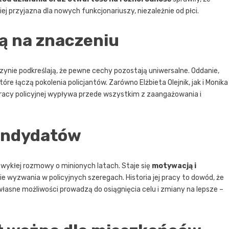
ziej przyjazna dla nowych funkcjonariuszy, niezależnie od płci.
cą na znaczeniu
ynie podkreślają, że pewne cechy pozostają uniwersalne. Oddanie,
óre łączą pokolenia policjantów. Zarówno Elżbieta Olejnik, jak i Monika
pracy policyjnej wypływa przede wszystkim z zaangażowania i
andydatów
zwykłej rozmowy o minionych latach. Staje się
motywacją i
ie wyzwania w policyjnych szeregach. Historia jej pracy to dowód, że
asne możliwości prowadzą do osiągnięcia celu i zmiany na lepsze –