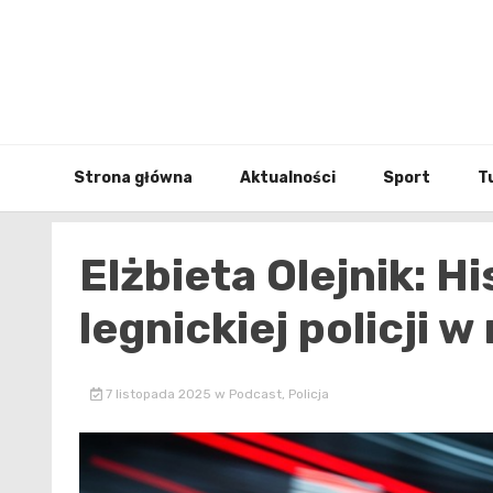
Skip
to
content
Strona główna
Aktualności
Sport
T
Elżbieta Olejnik: Hi
legnickiej policji
7 listopada 2025
w
Podcast
,
Policja