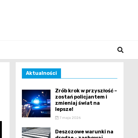
śląska
Aktualności
Zrób krok w przyszłość –
zostań policjantem i
zmieniaj świat na
lepsze!
7 maja 2026
Deszczowe warunki na
drodze – zachowaj