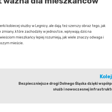
est ważna dla mieszkańców
ierki kobiecej służby w Legnicy, ale dają też szerszy obraz tego, jak
 że zmiany, które zachodziły w jednostce, wpływają dziś na
ieściom mieszkańcy lepiej rozumieją, jak wiele znaczy odwaga i
aszym mieście.
Kole
Bezpieczniejsze drogi Dolnego Śląska dzięki współ
służb i nowoczesnej infrastruk