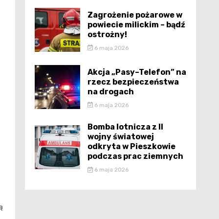
Zagrożenie pożarowe w
powiecie milickim – bądź
ostrożny!
6 maja 2026
Akcja „Pasy–Telefon” na
rzecz bezpieczeństwa
na drogach
6 maja 2026
Bomba lotnicza z II
wojny światowej
odkryta w Pieszkowie
podczas prac ziemnych
6 maja 2026
ą