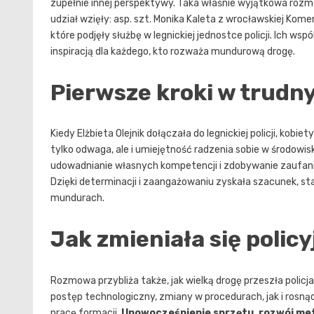
zupełnie innej perspektywy. Taka właśnie wyjątkowa roz
udział wzięły: asp. szt. Monika Kaleta z wrocławskiej Kome
które podjęły służbę w legnickiej jednostce policji. Ich wsp
inspiracją dla każdego, kto rozważa mundurową drogę.
Pierwsze kroki w trudn
Kiedy Elżbieta Olejnik dołączała do legnickiej policji, kobie
tylko odwaga, ale i umiejętność radzenia sobie w środo
udowadnianie własnych kompetencji i zdobywanie zaufania
Dzięki determinacji i zaangażowaniu zyskała szacunek, sta
mundurach.
Jak zmieniała się polic
Rozmowa przybliża także, jak wielką drogę przeszła policja
postęp technologiczny, zmiany w procedurach, jak i rosną
pracę formacji.
Unowocześnienie sprzętu, rozwój met