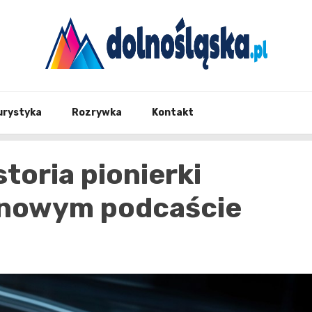
Twoje źrodło informacji z Dolnego Śląska
Dolno
urystyka
Rozrywka
Kontakt
storia pionierki
 w nowym podcaście