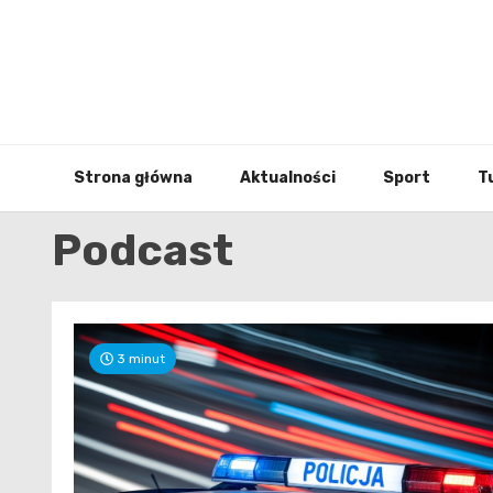
Skip
to
content
Strona główna
Aktualności
Sport
T
Podcast
3 minut