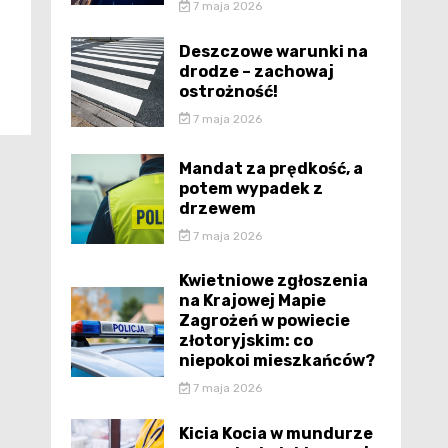
7 maja 2026
Deszczowe warunki na
drodze – zachowaj
ostrożność!
7 maja 2026
Mandat za prędkość, a
potem wypadek z
drzewem
7 maja 2026
Kwietniowe zgłoszenia
na Krajowej Mapie
Zagrożeń w powiecie
złotoryjskim: co
niepokoi mieszkańców?
7 maja 2026
Kicia Kocia w mundurze