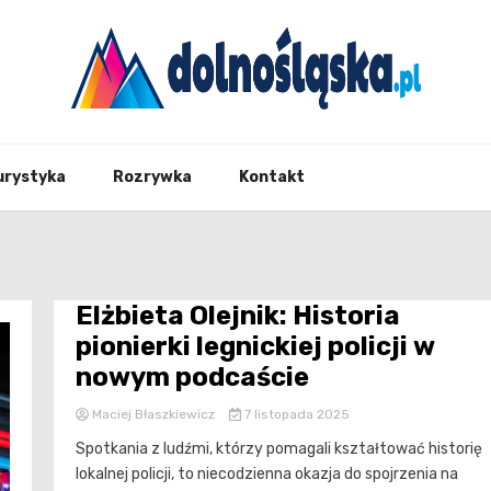
Twoje źrodło informacji z Dolnego Śląska
Dolno
urystyka
Rozrywka
Kontakt
Elżbieta Olejnik: Historia
pionierki legnickiej policji w
nowym podcaście
Maciej Błaszkiewicz
7 listopada 2025
Spotkania z ludźmi, którzy pomagali kształtować historię
lokalnej policji, to niecodzienna okazja do spojrzenia na