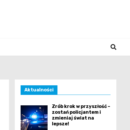
śląska
Aktualności
Zrób krok w przyszłość –
zostań policjantem i
zmieniaj świat na
lepsze!