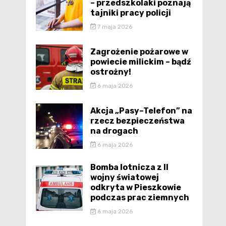
– przedszkolaki poznają
tajniki pracy policji
7 maja 2026
Zagrożenie pożarowe w
powiecie milickim – bądź
ostrożny!
6 maja 2026
Akcja „Pasy–Telefon” na
rzecz bezpieczeństwa
na drogach
6 maja 2026
Bomba lotnicza z II
wojny światowej
odkryta w Pieszkowie
podczas prac ziemnych
6 maja 2026