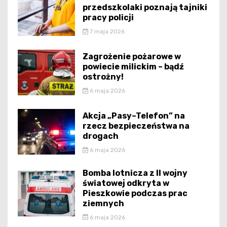
przedszkolaki poznają tajniki
pracy policji
7 maja 2026
Zagrożenie pożarowe w
powiecie milickim – bądź
ostrożny!
6 maja 2026
Akcja „Pasy–Telefon” na
rzecz bezpieczeństwa na
drogach
6 maja 2026
Bomba lotnicza z II wojny
światowej odkryta w
Pieszkowie podczas prac
ziemnych
6 maja 2026