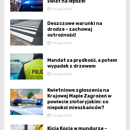
świat na lepsze!
7 maja 2026
Deszczowe warunki na
drodze – zachowaj
ostrożność!
7 maja 2026
Mandat za prędkość, a potem
wypadek z drzewem
7 maja 2026
Kwietniowe zgłoszenia na
Krajowej Mapie Zagrożeń w
powiecie złotoryjskim: co
niepokoi mieszkańców?
7 maja 2026
Kicia Kocia w mundurze –