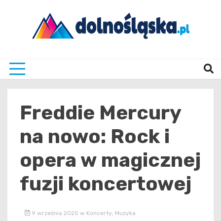
Skip
to
content
Twoje źrodło informacji z Dolnego Śląska
Dolno
Freddie Mercury
na nowo: Rock i
opera w magicznej
fuzji koncertowej
9 września 2025
w
Koncerty
,
Muzyka