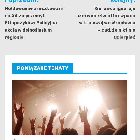
wpisu
Mołdawianie aresztowani
Kierowca ignoruje
na A4 za przemyt
czerwone światło i wpada
Etiopczyków: Policyjna
w tramwaj we Wrocławiu
akcja w dolnośląskim
– cud, że nikt nie
regionie
ucierpiał!
POWIĄZANE TEMATY