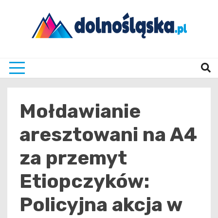
Skip
to
content
Twoje źrodło informacji z Dolnego Śląska
Dolno
Mołdawianie
aresztowani na A4
za przemyt
Etiopczyków:
Policyjna akcja w