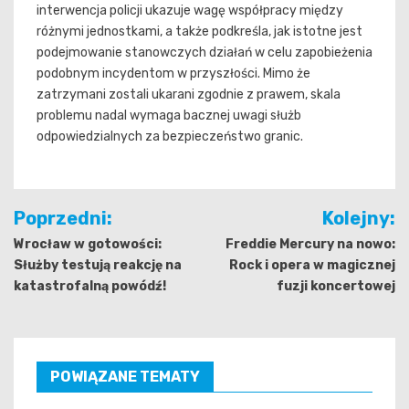
interwencja policji ukazuje wagę współpracy między
różnymi jednostkami, a także podkreśla, jak istotne jest
podejmowanie stanowczych działań w celu zapobieżenia
podobnym incydentom w przyszłości. Mimo że
zatrzymani zostali ukarani zgodnie z prawem, skala
problemu nadal wymaga bacznej uwagi służb
odpowiedzialnych za bezpieczeństwo granic.
Nawigacja
Poprzedni:
Kolejny:
wpisu
Wrocław w gotowości:
Freddie Mercury na nowo:
Służby testują reakcję na
Rock i opera w magicznej
katastrofalną powódź!
fuzji koncertowej
POWIĄZANE TEMATY