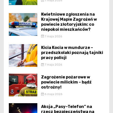
7 maja 2026
Kwietniowe zgłoszenia na
Krajowej Mapie Zagrożeń w
powiecie złotoryjskim: co
niepokoi mieszkańców?
7 maja 2026
Kicia Kocia w mundurze –
przedszkolaki poznają tajniki
pracy policji
7 maja 2026
Zagrożenie pożarowe w
powiecie milickim – bądź
ostrożny!
6 maja 2026
Akcja „Pasy–Telefon” na
rzecz bezpieczeństwa na