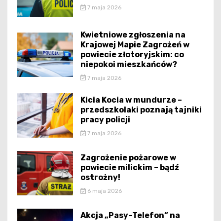
7 maja 2026
Kwietniowe zgłoszenia na
Krajowej Mapie Zagrożeń w
powiecie złotoryjskim: co
niepokoi mieszkańców?
7 maja 2026
Kicia Kocia w mundurze –
przedszkolaki poznają tajniki
pracy policji
7 maja 2026
Zagrożenie pożarowe w
powiecie milickim – bądź
ostrożny!
6 maja 2026
Akcja „Pasy–Telefon” na