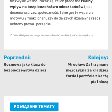
niezwykle ważne. Pokazują, że ich praca ma
realny
wpływ na bezpieczeństwo mieszkańców
i jest
doceniana przez społeczność. Takie gesty wsparcia
motywują funkcjonariuszy do dalszych działań na rzecz
ochrony prawa i porządku.
Źródło: Bieżące informacje Komenda Powiatowa Policji w Kamiennej Górze
Nawigacja
Poprzedni:
Kolejny:
wpisu
Rozmowa jako klucz do
Wrocław: Zatrzymany
bezpieczeństwa dzieci
mężczyzna za kradzież
forda i portfela z kartą
płatniczą
POWIĄZANE TEMATY