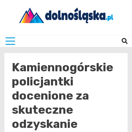
Skip
to
content
Twoje źrodło informacji z Dolnego Śląska
Dolno
Kamiennogórskie
policjantki
docenione za
skuteczne
odzyskanie