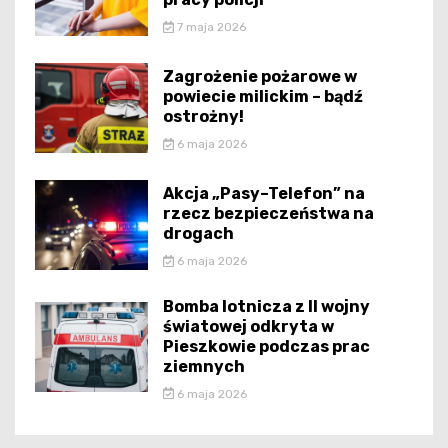
7 maja 2026
Zagrożenie pożarowe w
powiecie milickim – bądź
ostrożny!
6 maja 2026
Akcja „Pasy–Telefon” na
rzecz bezpieczeństwa na
drogach
6 maja 2026
Bomba lotnicza z II wojny
światowej odkryta w
Pieszkowie podczas prac
ziemnych
6 maja 2026