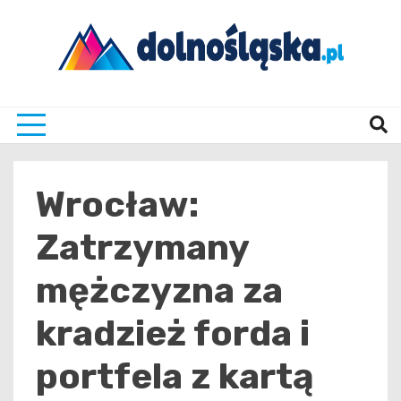
Skip
to
content
Twoje źrodło informacji z Dolnego Śląska
Dolno
Wrocław:
Zatrzymany
mężczyzna za
kradzież forda i
portfela z kartą