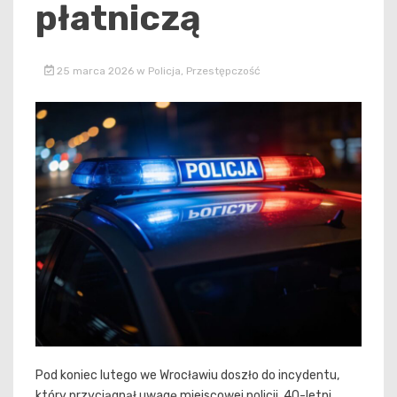
płatniczą
25 marca 2026
w
Policja
,
Przestępczość
Pod koniec lutego we Wrocławiu doszło do incydentu,
który przyciągnął uwagę miejscowej policji. 40-letni