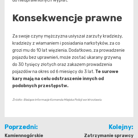
do nieuprawnionych wypłat.
Konsekwencje prawne
Za swoje czyny mężczyzna usłyszał zarzuty kradzieży,
kradzieży z włamaniem i posiadania narkotyków, za co
grozi mu do 10 lat więzienia. Dodatkowo, za prowadzenie
pojazdu bez uprawnień, może zostać ukarany grzywną
do 30 tysięcy złotych oraz zakazem prowadzenia
pojazdów na okres od 6 miesięcy do 3 lat.
Te surowe
kary mają na celu odstraszenie innych od
podobnych przestępstw.
Źródło: Bieżące informacje Komenda Miejska Policji we Wrocławiu
Nawigacja
Poprzedni:
Kolejny:
wpisu
Kamiennogórskie
Zatrzymanie sprawcy