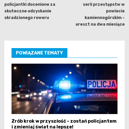
policjantki docenione za
serii przestępstw w
skuteczne odzyskanie
powiecie
skradzionego roweru
kamiennogórskim –
areszt na dwa miesiące
POWIĄZANE TEMATY
Zrób krok w przyszłość – zostań policjantem
i zmieniaj świat na lepsze!