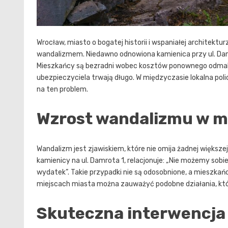
Wrocław, miasto o bogatej historii i wspaniałej architekt
wandalizmem. Niedawno odnowiona kamienica przy ul. Damrot
Mieszkańcy są bezradni wobec kosztów ponownego odmal
ubezpieczyciela trwają długo. W międzyczasie lokalna pol
na ten problem.
Wzrost wandalizmu w m
Wandalizm jest zjawiskiem, które nie omija żadnej większe
kamienicy na ul. Damrota 1, relacjonuje: „Nie możemy sobi
wydatek”. Takie przypadki nie są odosobnione, a mieszkań
miejscach miasta można zauważyć podobne działania, któr
Skuteczna interwencja p