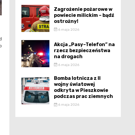
Zagrożenie pożarowe w
powiecie milickim – bądź
ostrożny!
6 maja 2026
d
Akcja „Pasy–Telefon” na
o
rzecz bezpieczeństwa
na drogach
6 maja 2026
Bomba lotnicza z II
wojny światowej
odkryta w Pieszkowie
podczas prac ziemnych
6 maja 2026