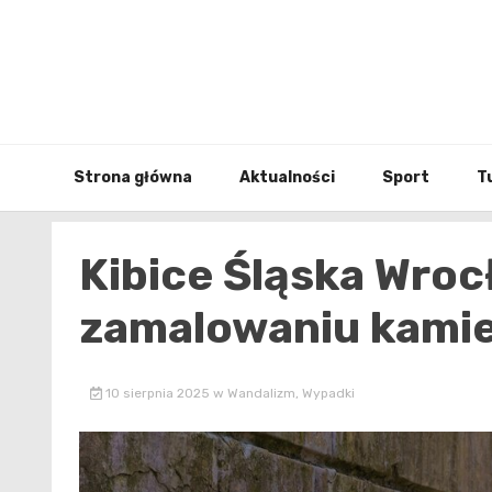
Skip
to
content
Strona główna
Aktualności
Sport
T
Kibice Śląska Wroc
zamalowaniu kamien
10 sierpnia 2025
w
Wandalizm
,
Wypadki