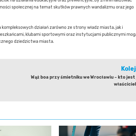
acisk na działania edukacyjne oraz prewencyjne, by zminimalizować
domości społecznej na temat skutków prawnych wandalizmu oraz jego
ompleksowych działań zarówno ze strony władz miasta, jak i
mieszkańcami, klubami sportowymi oraz instytucjami publicznymi mog
icznego dziedzictwa miasta.
Kole
Wąż boa przy śmietniku we Wrocławiu – kto jest
właścicie