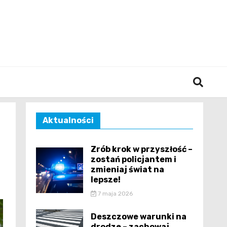
śląska
Aktualności
Zrób krok w przyszłość –
zostań policjantem i
zmieniaj świat na
lepsze!
7 maja 2026
Deszczowe warunki na
drodze – zachowaj