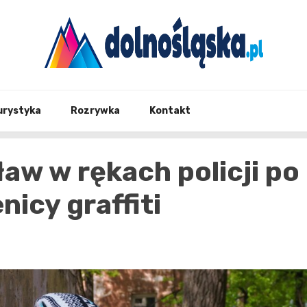
Twoje źrodło informacji z Dolnego Śląska
Dolno
urystyka
Rozrywka
Kontakt
ław w rękach policji po
icy graffiti