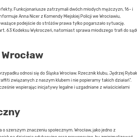
 efekty. Funkcjonariusze zatrzymali dwóch młodych mężczyzn, 16- i
nformuje Anna Nicer z Komendy Miejskiej Policji we Wrocławiu,
kceważące podejście do stróżów prawa tylko pogarszało sytuację.
art. 63 Kodeksu Wykroczeń, natomiast sprawa młodszego trafi do sąd
k Wrocław
przypadku odnosi się do Śląska Wrocław. Rzecznik klubu, Jędrzej Rybak
ffiti związanych z naszym klubem i nie popieramy takich działań”.
ześnie wspierając inicjatywy legalne i uzgadniane z właścicielami
czny
tia o szerszym znaczeniu społecznym. Wrocław, jako jedno z