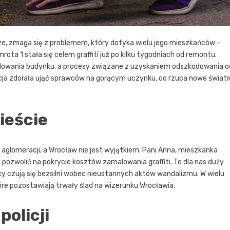
urze, zmaga się z problemem, który dotyka wielu jego mieszkańców –
a 1 stała się celem graffiti już po kilku tygodniach od remontu.
owania budynku, a procesy związane z uzyskaniem odszkodowania o
icja zdołała ująć sprawców na gorącym uczynku, co rzuca nowe światł
ieście
j aglomeracji, a Wrocław nie jest wyjątkiem. Pani Anna, mieszkanka
e pozwolić na pokrycie kosztów zamalowania graffiti. To dla nas duży
cy czują się bezsilni wobec nieustannych aktów wandalizmu. W wielu
e pozostawiają trwały ślad na wizerunku Wrocławia.
olicji