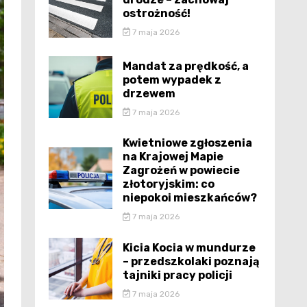
ostrożność!
7 maja 2026
Mandat za prędkość, a
potem wypadek z
drzewem
7 maja 2026
Kwietniowe zgłoszenia
na Krajowej Mapie
Zagrożeń w powiecie
złotoryjskim: co
niepokoi mieszkańców?
7 maja 2026
Kicia Kocia w mundurze
– przedszkolaki poznają
tajniki pracy policji
7 maja 2026