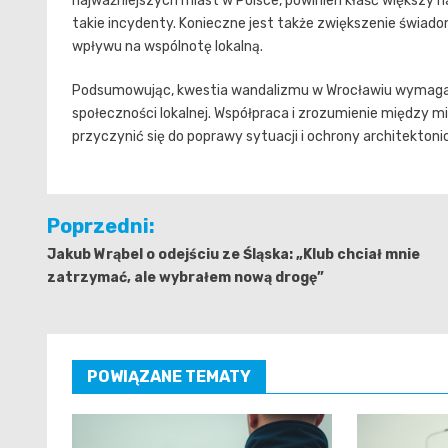
najważniejszych miast w Polsce, powinien kłaść większy n
takie incydenty. Konieczne jest także zwiększenie świa
wpływu na wspólnotę lokalną.
Podsumowując, kwestia wandalizmu w Wrocławiu wymaga k
społeczności lokalnej. Współpraca i zrozumienie między 
przyczynić się do poprawy sytuacji i ochrony architekton
Nawigacja
Poprzedni:
wpisu
Jakub Wrąbel o odejściu ze Śląska: „Klub chciał mnie
zatrzymać, ale wybrałem nową drogę”
POWIĄZANE TEMATY