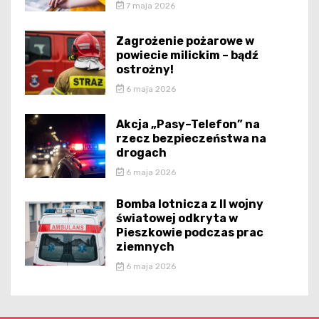
7 maja 2026
Zagrożenie pożarowe w
powiecie milickim – bądź
ostrożny!
6 maja 2026
Akcja „Pasy–Telefon” na
rzecz bezpieczeństwa na
drogach
6 maja 2026
Bomba lotnicza z II wojny
światowej odkryta w
Pieszkowie podczas prac
ziemnych
6 maja 2026