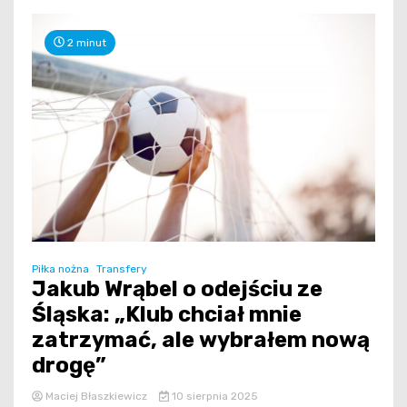
2 minut
Piłka nożna
Transfery
Jakub Wrąbel o odejściu ze
Śląska: „Klub chciał mnie
zatrzymać, ale wybrałem nową
drogę”
Maciej Błaszkiewicz
10 sierpnia 2025