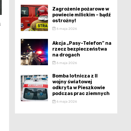
Zagrożenie pożarowe w
powiecie milickim – bądź
ostrożny!
ć
6 maja 2026
Akcja „Pasy–Telefon” na
rzecz bezpieczeństwa
na drogach
6 maja 2026
Bomba lotnicza z II
wojny światowej
odkryta w Pieszkowie
podczas prac ziemnych
6 maja 2026