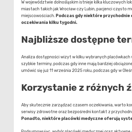
W województwie dolnośląskim istnieje kilka kluczowych lok
miastach takich jak Wrocław czy Lubin, pacjenci często mu
miejscowościach.
Podczas gdy niektóre przychodnie o
oczekiwania kilku tygodni.
Najbliższe dostępne te
Analiza dostępności wizyt w kilku wybranych placówkach w
szybkie terminy, podczas gdy inne mają bardziej obciąż
umówić się już 11 września 2025 roku, podczas gdy w Oleśn
Korzystanie z różnych ź
Aby skutecznie zarządzać czasem oczekiwania, warto korzy
serwisy zdrowotne oraz bezpośredni kontakt z przychod
Ponadto, niektóre placówki medyczne oferują sys
Podsumowując, wybór placówki medycznej oraz aktywne 