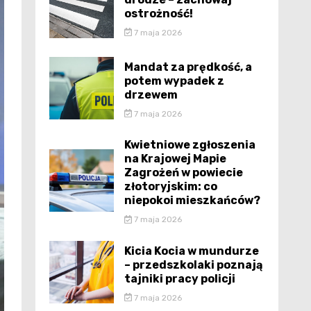
ostrożność!
7 maja 2026
Mandat za prędkość, a
potem wypadek z
drzewem
7 maja 2026
Kwietniowe zgłoszenia
na Krajowej Mapie
Zagrożeń w powiecie
złotoryjskim: co
niepokoi mieszkańców?
7 maja 2026
Kicia Kocia w mundurze
– przedszkolaki poznają
tajniki pracy policji
7 maja 2026