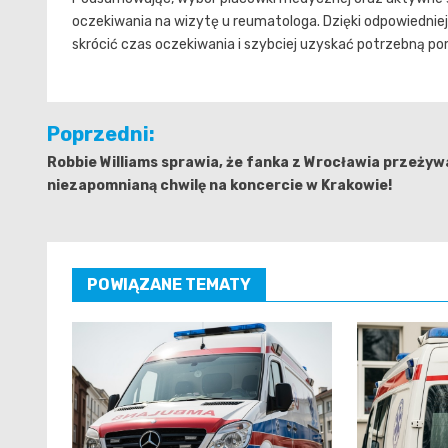
oczekiwania na wizytę u reumatologa. Dzięki odpowiedniej
skrócić czas oczekiwania i szybciej uzyskać potrzebną 
Nawigacja
Poprzedni:
wpisu
Robbie Williams sprawia, że fanka z Wrocławia przeżyw
niezapomnianą chwilę na koncercie w Krakowie!
POWIĄZANE TEMATY