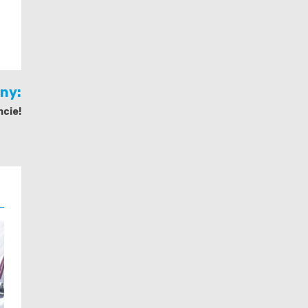
jny:
cie!