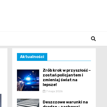
śląska
Aktualności
Zrób krok w przyszłość –
zostań policjantem i
zmieniaj świat na
lepsze!
7 maja 2026
Deszczowe warunki na
drodze – zachowaj