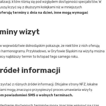
alizacji, które różnią się pod względem dostępności specjalistów. W
szą liczyć się z dłuższymi kolejkami niż w mniejszych
ferują terminy z dnia na dzień, inne mogą wymagać
rminy wizyt
 województwie dolnośląskim pokazuje, że niektóre z nich oferują
one harmonogramy. Przykładowo, w Gryfowie Śląskim na wizytę można
icy najbliższy termin to listopad tego samego roku.
ródeł informacji
stać z różnych źródeł informacji. Oficjalne strony NFZ, lokalne
niami mogą znacząco przyspieszyć proces umawiania wizyty.
tem powiadomień SMS o wolnych terminach.
śledzenie dostępnych terminów mogą znacznie wpłynąć na czas