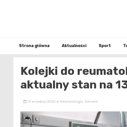
Skip
to
content
Strona główna
Aktualności
Sport
T
Kolejki do reumato
aktualny stan na 1
13 września 2025
w
Reumatologia
,
Zdrowie