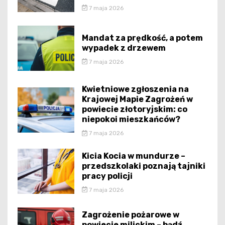
7 maja 2026
Mandat za prędkość, a potem
wypadek z drzewem
7 maja 2026
Kwietniowe zgłoszenia na
Krajowej Mapie Zagrożeń w
powiecie złotoryjskim: co
niepokoi mieszkańców?
7 maja 2026
Kicia Kocia w mundurze –
przedszkolaki poznają tajniki
pracy policji
7 maja 2026
Zagrożenie pożarowe w
powiecie milickim – bądź