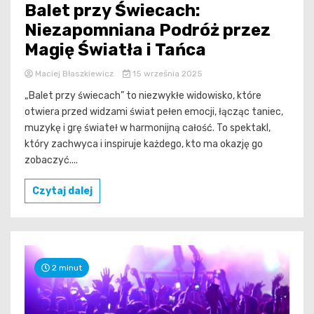
Balet przy Świecach:
Niezapomniana Podróż przez
Magię Światła i Tańca
Maciej Błaszkiewicz
15 września 2025
„Balet przy świecach” to niezwykłe widowisko, które
otwiera przed widzami świat pełen emocji, łącząc taniec,
muzykę i grę świateł w harmonijną całość. To spektakl,
który zachwyca i inspiruje każdego, kto ma okazję go
zobaczyć....
Czytaj dalej
2 minut