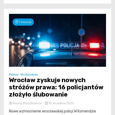
1 minuta
Policja
Wydarzenia
Wrocław zyskuje nowych
stróżów prawa: 16 policjantów
złożyło ślubowanie
Maciej Błaszkiewicz
15 września 2025
Nowe wzmocnienie wrocławskiej policji W Komendzie