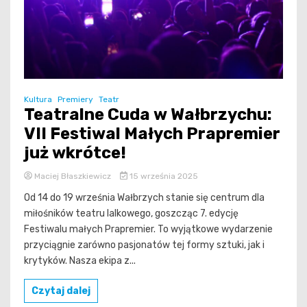
Kultura
Premiery
Teatr
Teatralne Cuda w Wałbrzychu:
VII Festiwal Małych Prapremier
już wkrótce!
Maciej Błaszkiewicz
15 września 2025
Od 14 do 19 września Wałbrzych stanie się centrum dla
miłośników teatru lalkowego, goszcząc 7. edycję
Festiwalu małych Prapremier. To wyjątkowe wydarzenie
przyciągnie zarówno pasjonatów tej formy sztuki, jak i
krytyków. Nasza ekipa z...
Czytaj dalej