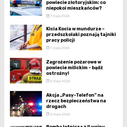
powiecie złotoryjskim: co
niepokoi mieszkańców?
7 maja 2026
Kicia Kocia w mundurze –
przedszkolaki poznają tajniki
pracy policji
7 maja 2026
Zagrożenie pożarowe w
powiecie milickim – bądź
ostrożny!
6 maja 2026
Akcja „Pasy–Telefon” na
rzecz bezpieczeństwa na
drogach
6 maja 2026
Bomba lotnicza z II wojny