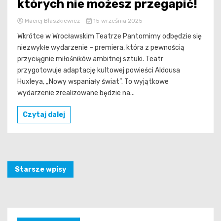
których nie możesz przegapić!
Maciej Błaszkiewicz
15 września 2025
Wkrótce w Wrocławskim Teatrze Pantomimy odbędzie się
niezwykłe wydarzenie – premiera, która z pewnością
przyciągnie miłośników ambitnej sztuki. Teatr
przygotowuje adaptację kultowej powieści Aldousa
Huxleya, „Nowy wspaniały świat”. To wyjątkowe
wydarzenie zrealizowane będzie na...
Czytaj dalej
Nawigacja
Starsze wpisy
po
wpisach