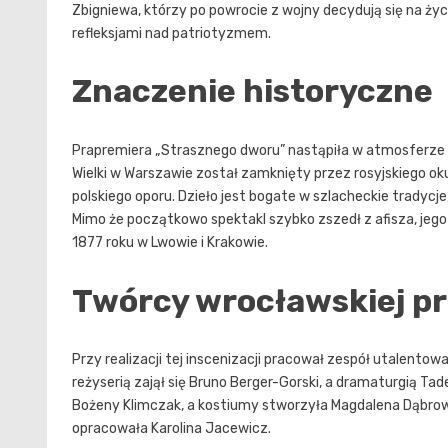
Zbigniewa, którzy po powrocie z wojny decydują się na ży
refleksjami nad patriotyzmem.
Znaczenie historyczne
Prapremiera „Strasznego dworu” nastąpiła w atmosferze
Wielki w Warszawie został zamknięty przez rosyjskiego o
polskiego oporu. Dzieło jest bogate w szlacheckie tradycj
Mimo że początkowo spektakl szybko zszedł z afisza, jego
1877 roku w Lwowie i Krakowie.
Twórcy wrocławskiej pr
Przy realizacji tej inscenizacji pracował zespół utalento
reżyserią zajął się Bruno Berger-Gorski, a dramaturgią Ta
Bożeny Klimczak, a kostiumy stworzyła Magdalena Dąbrow
opracowała Karolina Jacewicz.