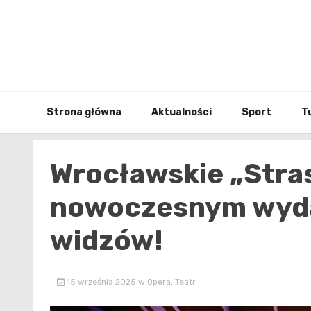
Skip
to
content
Strona główna
Aktualności
Sport
T
Wrocławskie „Stra
nowoczesnym wyd
widzów!
15 września 2025
w
Opera
,
Teatr