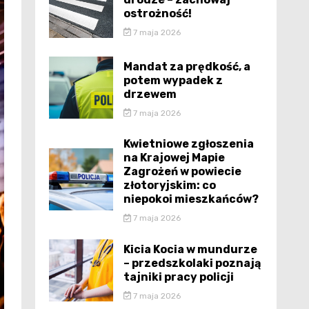
ostrożność!
7 maja 2026
Mandat za prędkość, a
potem wypadek z
drzewem
7 maja 2026
Kwietniowe zgłoszenia
na Krajowej Mapie
Zagrożeń w powiecie
złotoryjskim: co
niepokoi mieszkańców?
7 maja 2026
Kicia Kocia w mundurze
– przedszkolaki poznają
tajniki pracy policji
7 maja 2026