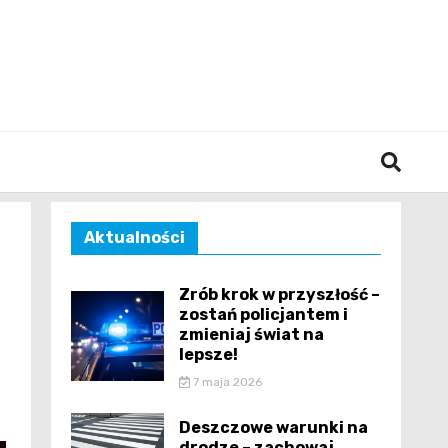
śląska
Aktualności
Zrób krok w przyszłość –
zostań policjantem i
zmieniaj świat na
lepsze!
7 maja 2026
Deszczowe warunki na
drodze – zachowaj