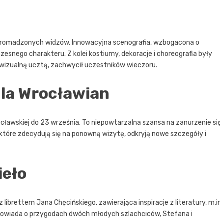
 zgromadzonych widzów. Innowacyjna scenografia, wzbogacona o
esnego charakteru. Z kolei kostiumy, dekoracje i choreografia były
wizualną ucztą, zachwycił uczestników wieczoru.
dla Wrocławian
cławskiej do 23 września. To niepowtarzalna szansa na zanurzenie si
tóre zdecydują się na ponowną wizytę, odkryją nowe szczegóły i
ieło
 librettem Jana Chęcińskiego, zawierająca inspiracje z literatury, m.in
opowiada o przygodach dwóch młodych szlachciców, Stefana i