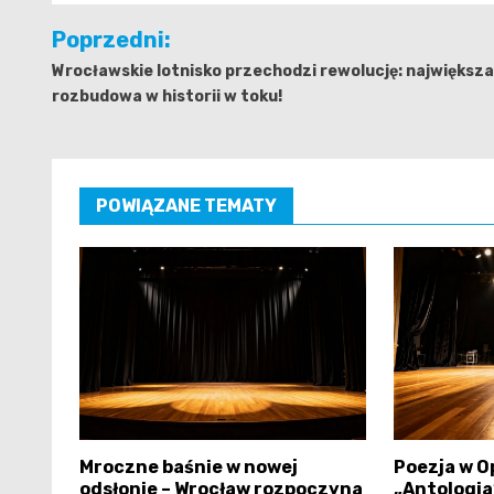
Nawigacja
Poprzedni:
wpisu
Wrocławskie lotnisko przechodzi rewolucję: największa
rozbudowa w historii w toku!
POWIĄZANE TEMATY
Mroczne baśnie w nowej
Poezja w O
odsłonie – Wrocław rozpoczyna
„Antologia