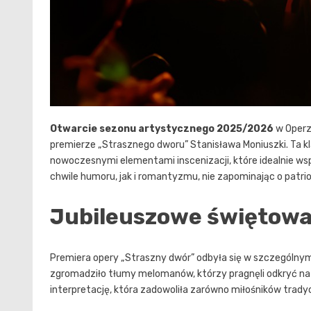
Otwarcie sezonu artystycznego 2025/2026
w Operze
premierze „Strasznego dworu” Stanisława Moniuszki. Ta k
nowoczesnymi elementami inscenizacji, które idealnie ws
chwile humoru, jak i romantyzmu, nie zapominając o patr
Jubileuszowe świętowa
Premiera opery „Straszny dwór” odbyła się w szczególny
zgromadziło tłumy melomanów, którzy pragnęli odkryć na 
interpretację, która zadowoliła zarówno miłośników tradycj