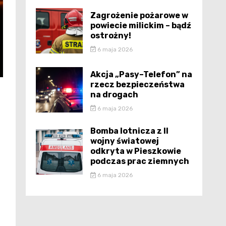
Zagrożenie pożarowe w
powiecie milickim – bądź
ostrożny!
6 maja 2026
Akcja „Pasy–Telefon” na
rzecz bezpieczeństwa
na drogach
6 maja 2026
Bomba lotnicza z II
wojny światowej
odkryta w Pieszkowie
podczas prac ziemnych
6 maja 2026