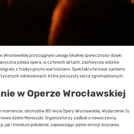
 Wrocławskiej przyciągnęło uwagę lokalnej społeczności dzięki
lasyczna polska opera, w czterech aktach, zachwyciła widzów
półgrały z tradycyjnymi wartościami. Spektakl oferował zarówno
iotycznych odniesieniach, które poruszyły serca zgromadzonych.
nie w Operze Wrocławskiej
m momencie, obchodów 80-lecia Opery Wrocławskiej. Wydarzenie to
nowo dzieło Moniuszki. Organizatorzy zadbali o nowoczesną
i, jak i młodsze pokolenie, zapewniając pełne emocji doznania.