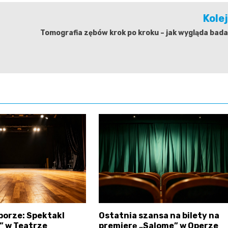
Kole
Tomografia zębów krok po kroku – jak wygląda bad
porze: Spektakl
Ostatnia szansa na bilety na
” w Teatrze
premierę „Salome” w Operze