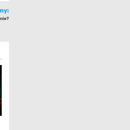
jny:
anie?