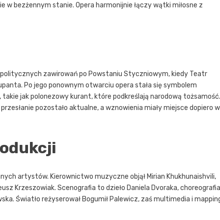
cie w bezżennym stanie. Opera harmonijnie łączy wątki miłosne z
 politycznych zawirowań po Powstaniu Styczniowym, kiedy Teatr
kupanta. Po jego ponownym otwarciu opera stała się symbolem
e, takie jak polonezowy kurant, które podkreślają narodową tożsamość
 przesłanie pozostało aktualne, a wznowienia miały miejsce dopiero w
odukcji
wanych artystów. Kierownictwo muzyczne objął Mirian Khukhunaishvili,
deusz Krzeszowiak. Scenografia to dzieło Daniela Dvoraka, choreografi
ska. Światło reżyserował Bogumił Palewicz, zaś multimedia i mappin