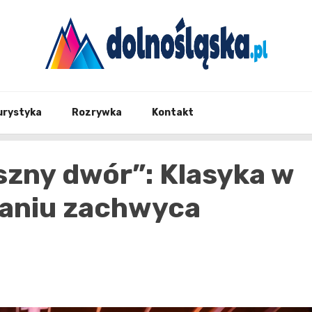
Twoje źrodło informacji z Dolnego Śląska
Dolno
urystyka
Rozrywka
Kontakt
szny dwór”: Klasyka w
aniu zachwyca