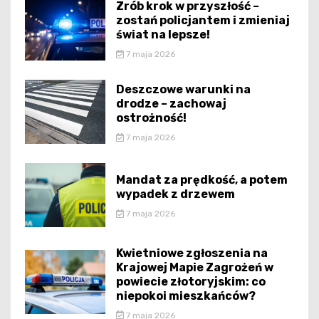
Zrób krok w przyszłość –
zostań policjantem i zmieniaj
świat na lepsze!
7 maja 2026
Deszczowe warunki na
drodze – zachowaj
ostrożność!
7 maja 2026
Mandat za prędkość, a potem
wypadek z drzewem
7 maja 2026
Kwietniowe zgłoszenia na
Krajowej Mapie Zagrożeń w
powiecie złotoryjskim: co
niepokoi mieszkańców?
7 maja 2026