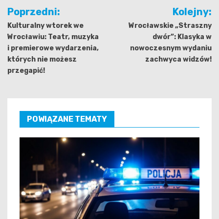
Nawigacja
Poprzedni:
Kolejny:
wpisu
Kulturalny wtorek we
Wrocławskie „Straszny
Wrocławiu: Teatr, muzyka
dwór”: Klasyka w
i premierowe wydarzenia,
nowoczesnym wydaniu
których nie możesz
zachwyca widzów!
przegapić!
POWIĄZANE TEMATY