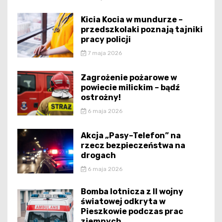
Kicia Kocia w mundurze –
przedszkolaki poznają tajniki
pracy policji
7 maja 2026
Zagrożenie pożarowe w
powiecie milickim – bądź
ostrożny!
6 maja 2026
Akcja „Pasy–Telefon” na
rzecz bezpieczeństwa na
drogach
6 maja 2026
Bomba lotnicza z II wojny
światowej odkryta w
Pieszkowie podczas prac
ziemnych