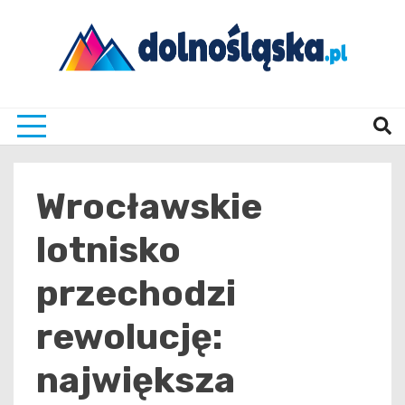
Skip
to
content
Twoje źrodło informacji z Dolnego Śląska
Dolno
Wrocławskie
lotnisko
przechodzi
rewolucję:
największa