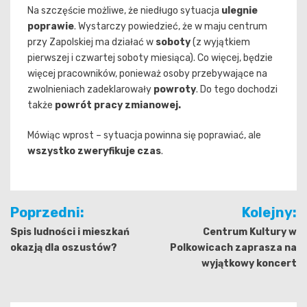
Na szczęście możliwe, że niedługo sytuacja
ulegnie
poprawie
. Wystarczy powiedzieć, że w maju centrum
przy Zapolskiej ma działać w
soboty
(z wyjątkiem
pierwszej i czwartej soboty miesiąca). Co więcej, będzie
więcej pracowników, ponieważ osoby przebywające na
zwolnieniach zadeklarowały
powroty
. Do tego dochodzi
także
powrót pracy zmianowej.
Mówiąc wprost – sytuacja powinna się poprawiać, ale
wszystko zweryfikuje czas
.
Nawigacja
Poprzedni:
Kolejny:
wpisu
Spis ludności i mieszkań
Centrum Kultury w
okazją dla oszustów?
Polkowicach zaprasza na
wyjątkowy koncert