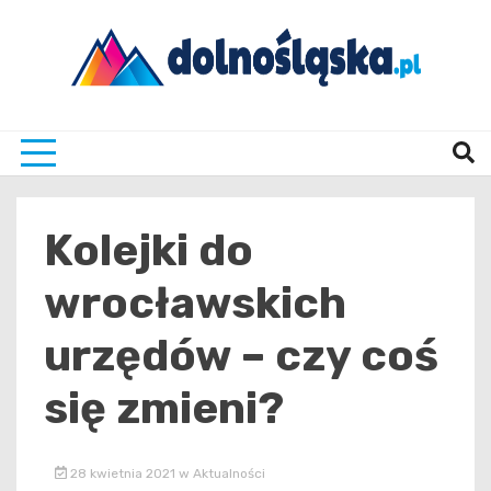
Skip
to
content
Twoje źrodło informacji z Dolnego Śląska
Dolno
Kolejki do
wrocławskich
urzędów – czy coś
się zmieni?
28 kwietnia 2021
w
Aktualności