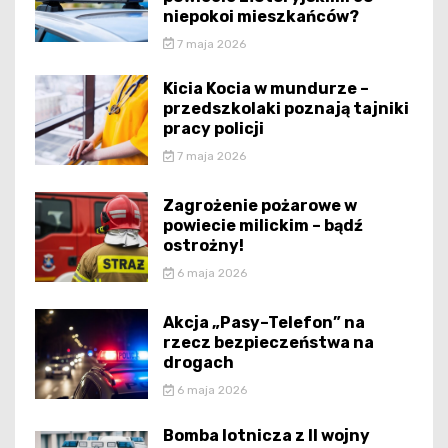
niepokoi mieszkańców?
7 maja 2026
Kicia Kocia w mundurze –
przedszkolaki poznają tajniki
pracy policji
7 maja 2026
Zagrożenie pożarowe w
powiecie milickim – bądź
ostrożny!
6 maja 2026
Akcja „Pasy–Telefon” na
rzecz bezpieczeństwa na
drogach
6 maja 2026
Bomba lotnicza z II wojny