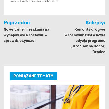
Źródło: Starostwo Powiatowe we Wrocławiu
Nawigacja
Poprzedni:
Kolejny:
wpisu
Nowe tanie mieszkania na
Remonty dróg we
wynajem we Wrocławiu –
Wrocławiu: rusza nowa
sprawdź czynsze!
edycja programu
„Wrocław na Dobrej
Drodze
POWIĄZANE TEMATY