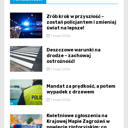
Zrób krok w przyszłość –
zostań policjantem i zmieniaj
świat na lepsze!
7 maja 2026
Deszczowe warunki na
drodze – zachowaj
ostrożność!
7 maja 2026
Mandat za prędkość, a potem
wypadek z drzewem
7 maja 2026
Kwietniowe zgłoszenia na
Krajowej Mapie Zagrożeń w
powiecie złotoryjskim: co