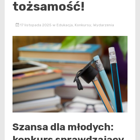
tożsamość!
17 listopada 2025
w
Edukacja
,
Konkursy
,
Wydarzenia
Szansa dla młodych:
konkurs sprawdzający