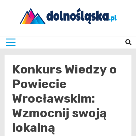
Skip
to
content
Twoje źrodło informacji z Dolnego Śląska
Dolno
Konkurs Wiedzy o
Powiecie
Wrocławskim:
Wzmocnij swoją
lokalną