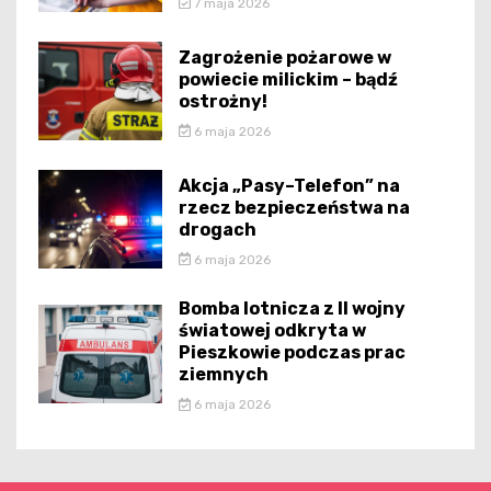
7 maja 2026
Zagrożenie pożarowe w
powiecie milickim – bądź
ostrożny!
6 maja 2026
Akcja „Pasy–Telefon” na
rzecz bezpieczeństwa na
drogach
6 maja 2026
Bomba lotnicza z II wojny
światowej odkryta w
Pieszkowie podczas prac
ziemnych
6 maja 2026