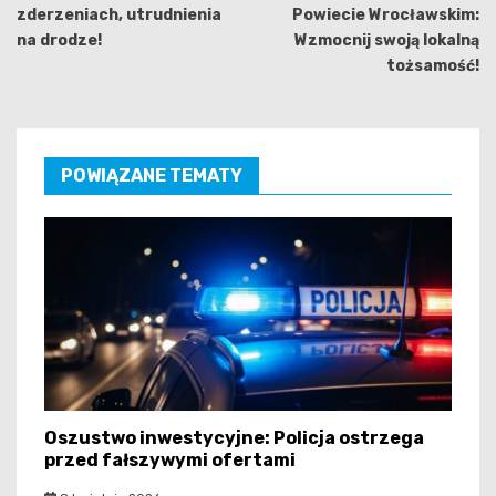
zderzeniach, utrudnienia
Powiecie Wrocławskim:
na drodze!
Wzmocnij swoją lokalną
tożsamość!
POWIĄZANE TEMATY
Oszustwo inwestycyjne: Policja ostrzega
przed fałszywymi ofertami