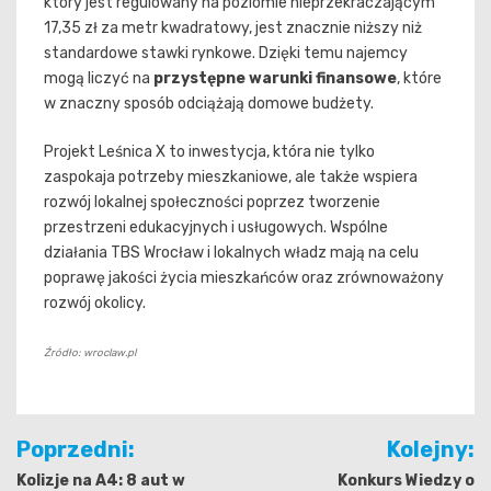
który jest regulowany na poziomie nieprzekraczającym
17,35 zł za metr kwadratowy, jest znacznie niższy niż
standardowe stawki rynkowe. Dzięki temu najemcy
mogą liczyć na
przystępne warunki finansowe
, które
w znaczny sposób odciążają domowe budżety.
Projekt Leśnica X to inwestycja, która nie tylko
zaspokaja potrzeby mieszkaniowe, ale także wspiera
rozwój lokalnej społeczności poprzez tworzenie
przestrzeni edukacyjnych i usługowych. Wspólne
działania TBS Wrocław i lokalnych władz mają na celu
poprawę jakości życia mieszkańców oraz zrównoważony
rozwój okolicy.
Źródło: wroclaw.pl
Nawigacja
Poprzedni:
Kolejny:
wpisu
Kolizje na A4: 8 aut w
Konkurs Wiedzy o