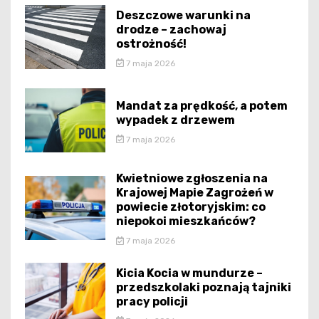
Deszczowe warunki na
drodze – zachowaj
ostrożność!
7 maja 2026
Mandat za prędkość, a potem
wypadek z drzewem
7 maja 2026
Kwietniowe zgłoszenia na
Krajowej Mapie Zagrożeń w
powiecie złotoryjskim: co
niepokoi mieszkańców?
7 maja 2026
Kicia Kocia w mundurze –
przedszkolaki poznają tajniki
pracy policji