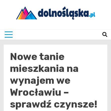
Skip
to
content
Twoje źrodło informacji z Dolnego Śląska
Dolno
Nowe tanie
mieszkania na
wynajem we
Wrocławiu –
sprawdź czynsze!