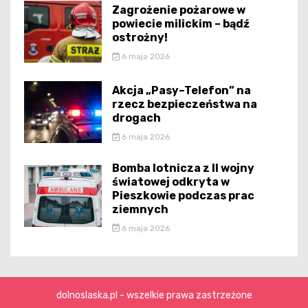
Zagrożenie pożarowe w
powiecie milickim – bądź
ostrożny!
6 maja 2026
Akcja „Pasy–Telefon” na
rzecz bezpieczeństwa na
drogach
6 maja 2026
Bomba lotnicza z II wojny
światowej odkryta w
Pieszkowie podczas prac
ziemnych
6 maja 2026
dolnoslaska.pl - wszelkie prawa zastrzeżone