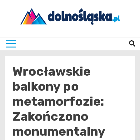
Skip
to
content
Twoje źrodło informacji z Dolnego Śląska
Dolno
Wrocławskie
balkony po
metamorfozie:
Zakończono
monumentalny