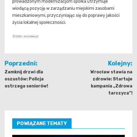
prowadzonym modernizacjom spółka utrzymuje
wiodącą pozycję w zarządzaniu miejskimi zasobami
mieszkaniowymi, przyczyniając się do poprawy jakości
życia lokalnej społeczności.
Źródło: wroclaw.pl
Nawigacja
Poprzedni:
Kolejny:
wpisu
Zamknij drzwi dla
Wrocław stawia na
oszustów: Policja
zdrowie: Startuje
ostrzega seniorów!
kampania „Zdrowa
tarczyca”!
POWIĄZANE TEMATY