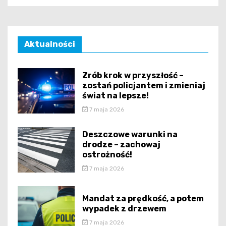
Aktualności
Zrób krok w przyszłość –
zostań policjantem i zmieniaj
świat na lepsze!
7 maja 2026
Deszczowe warunki na
drodze – zachowaj
ostrożność!
7 maja 2026
Mandat za prędkość, a potem
wypadek z drzewem
7 maja 2026