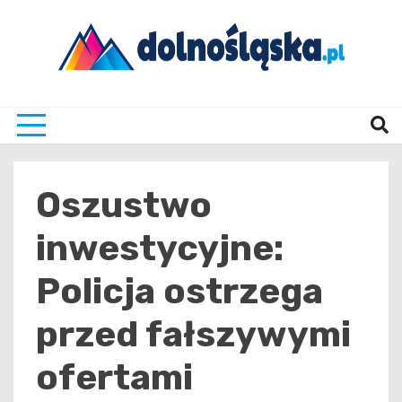
Skip
to
content
Twoje źrodło informacji z Dolnego Śląska
Dolno
Oszustwo
inwestycyjne:
Policja ostrzega
przed fałszywymi
ofertami