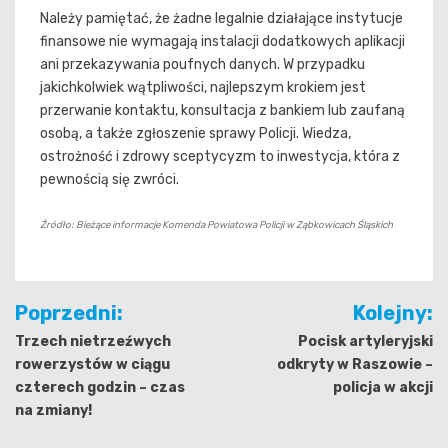
Należy pamiętać, że żadne legalnie działające instytucje
finansowe nie wymagają instalacji dodatkowych aplikacji
ani przekazywania poufnych danych. W przypadku
jakichkolwiek wątpliwości, najlepszym krokiem jest
przerwanie kontaktu, konsultacja z bankiem lub zaufaną
osobą, a także zgłoszenie sprawy Policji. Wiedza,
ostrożność i zdrowy sceptycyzm to inwestycja, która z
pewnością się zwróci.
Źródło: Bieżące informacje Komenda Powiatowa Policji w Ząbkowicach Śląskich
Nawigacja
Poprzedni:
Kolejny:
wpisu
Trzech nietrzeźwych
Pocisk artyleryjski
rowerzystów w ciągu
odkryty w Raszowie –
czterech godzin – czas
policja w akcji
na zmiany!