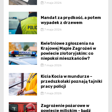
7 maja 2026
Mandat za prędkość, a potem
wypadek z drzewem
7 maja 2026
Kwietniowe zgłoszenia na
Krajowej Mapie Zagrożeń w
powiecie złotoryjskim: co
niepokoi mieszkańców?
7 maja 2026
Kicia Kocia w mundurze –
przedszkolaki poznają tajniki
pracy policji
7 maja 2026
Zagrożenie pożarowe w
powiecie milickim – bądź