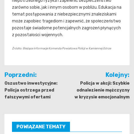
niepotrzebnego ryzyka i zapewnić bezpieczeństwo
zarówno sobie, jak i innym osobom w pobliżu. Edukacja na
temat postępowania z niebezpiecznymi znaleziskami
może zapobiec tragediom i zapewnić, że społeczeństwo
pozostaje świadome potencjalnych zagrożeń płynących
z pozostałości wojennych.
Źródło: Bieżące informacje Komenda Powiatowa Policji w Kamiennej Górze
Nawigacja
Poprzedni:
Kolejny:
wpisu
Oszustwo inwestycyjne:
Policja w akcji: Szybkie
Policja ostrzega przed
odnalezienie mężczyzny
fałszywymi ofertami
w kryzysie emocjonalnym
POWIĄZANE TEMATY