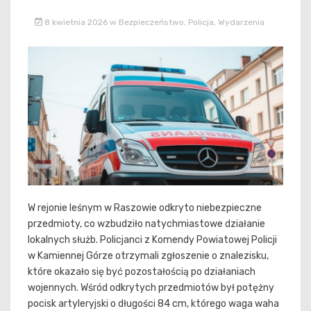
8 kwietnia 2026
w
Bezpieczeństwo
,
Policja
,
Wydarzenia
W rejonie leśnym w Raszowie odkryto niebezpieczne
przedmioty, co wzbudziło natychmiastowe działanie
lokalnych służb. Policjanci z Komendy Powiatowej Policji
w Kamiennej Górze otrzymali zgłoszenie o znalezisku,
które okazało się być pozostałością po działaniach
wojennych. Wśród odkrytych przedmiotów był potężny
pocisk artyleryjski o długości 84 cm, którego waga waha