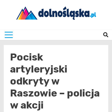
Skip
to
content
Twoje źrodło informacji z Dolnego Śląska
Dolno
Pocisk
artyleryjski
odkryty w
Raszowie – policja
w akcji