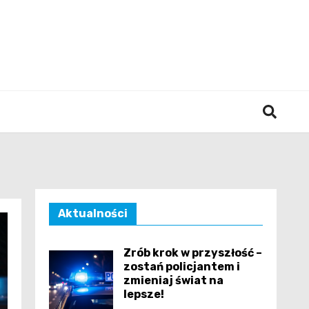
śląska
Aktualności
Zrób krok w przyszłość –
zostań policjantem i
zmieniaj świat na
lepsze!