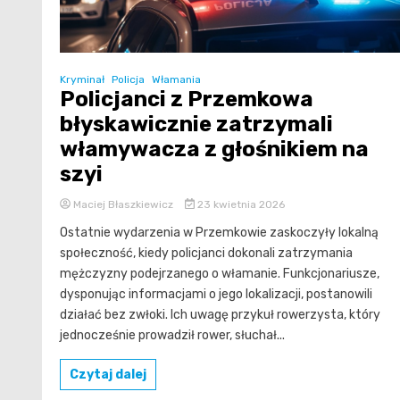
Kryminał
Policja
Włamania
Policjanci z Przemkowa
błyskawicznie zatrzymali
włamywacza z głośnikiem na
szyi
Maciej Błaszkiewicz
23 kwietnia 2026
Ostatnie wydarzenia w Przemkowie zaskoczyły lokalną
społeczność, kiedy policjanci dokonali zatrzymania
mężczyzny podejrzanego o włamanie. Funkcjonariusze,
dysponując informacjami o jego lokalizacji, postanowili
działać bez zwłoki. Ich uwagę przykuł rowerzysta, który
jednocześnie prowadził rower, słuchał...
Czytaj dalej