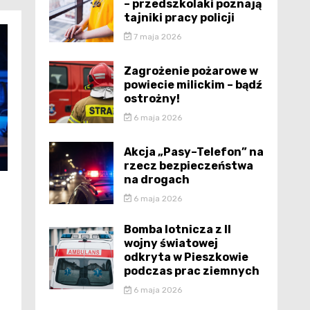
– przedszkolaki poznają
tajniki pracy policji
7 maja 2026
Zagrożenie pożarowe w
powiecie milickim – bądź
ostrożny!
6 maja 2026
Akcja „Pasy–Telefon” na
rzecz bezpieczeństwa
na drogach
6 maja 2026
Bomba lotnicza z II
wojny światowej
odkryta w Pieszkowie
podczas prac ziemnych
6 maja 2026