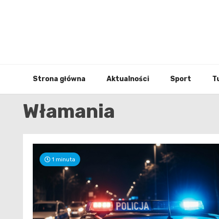
Skip
to
content
Strona główna
Aktualności
Sport
T
Włamania
1 minuta