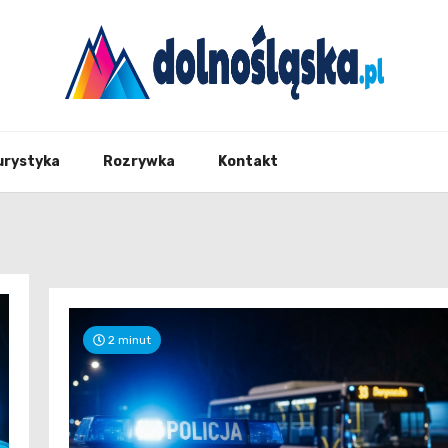
Twoje źrodło informacji z Dolnego Śląska
Dolno
urystyka
Rozrywka
Kontakt
2 minut