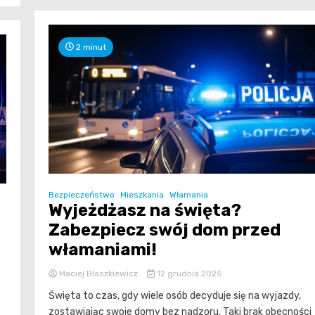
2 minut
Bezpieczeństwo
Mieszkania
Włamania
Wyjeżdżasz na święta?
Zabezpiecz swój dom przed
włamaniami!
Maciej Błaszkiewicz
12 grudnia 2025
Święta to czas, gdy wiele osób decyduje się na wyjazdy,
zostawiając swoje domy bez nadzoru. Taki brak obecności