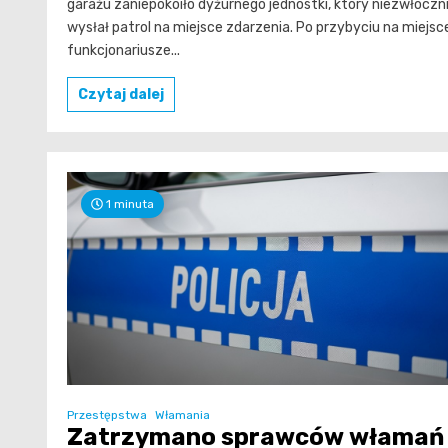
garażu zaniepokoiło dyżurnego jednostki, który niezwłoczn
wysłał patrol na miejsce zdarzenia. Po przybyciu na miejsc
funkcjonariusze...
Czytaj dalej
1 minuta
Przestępstwa
Włamania
Zatrzymano sprawców włamań