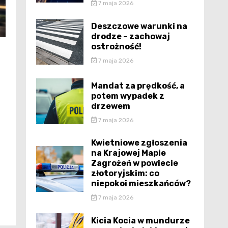
7 maja 2026
Deszczowe warunki na
drodze – zachowaj
ostrożność!
7 maja 2026
Mandat za prędkość, a
potem wypadek z
drzewem
7 maja 2026
Kwietniowe zgłoszenia
na Krajowej Mapie
Zagrożeń w powiecie
złotoryjskim: co
niepokoi mieszkańców?
7 maja 2026
Kicia Kocia w mundurze