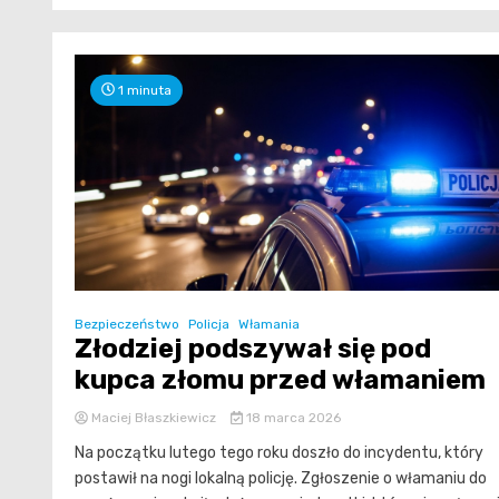
1 minuta
Bezpieczeństwo
Policja
Włamania
Złodziej podszywał się pod
kupca złomu przed włamaniem
Maciej Błaszkiewicz
18 marca 2026
Na początku lutego tego roku doszło do incydentu, który
postawił na nogi lokalną policję. Zgłoszenie o włamaniu do