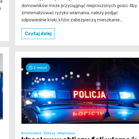
ie
domowników może przyciągnąć nieproszonych gości. Aby
e
zminimalizować ryzyko włamania, należy podjąć
odpowiednie kroki, które zabezpieczą mieszkanie...
Czytaj dalej
2 minut
Kryminalne
Policja
Włamania