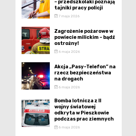
– przedszkolaki poznają
tajniki pracy policji
7 maja 2026
Zagrożenie pożarowe w
powiecie milickim – bądź
ostrożny!
6 maja 2026
Akcja „Pasy–Telefon” na
rzecz bezpieczeństwa
na drogach
6 maja 2026
Bomba lotnicza z II
wojny światowej
odkryta w Pieszkowie
podczas prac ziemnych
6 maja 2026