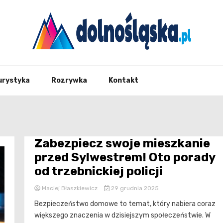
Twoje źrodło informacji z Dolnego Śląska
Dolno
urystyka
Rozrywka
Kontakt
Zabezpiecz swoje mieszkanie
przed Sylwestrem! Oto porady
od trzebnickiej policji
Maciej Błaszkiewicz
29 grudnia 2025
Bezpieczeństwo domowe to temat, który nabiera coraz
większego znaczenia w dzisiejszym społeczeństwie. W