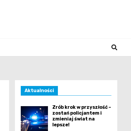
śląska
Aktualności
Zrób krok w przyszłość –
zostań policjantem i
zmieniaj świat na
lepsze!