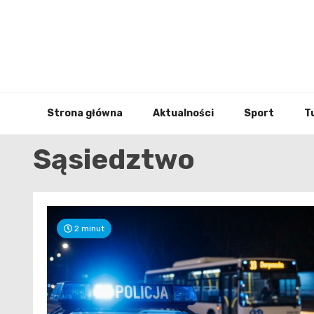
Skip
to
content
Strona główna
Aktualności
Sport
T
Sąsiedztwo
2 minut