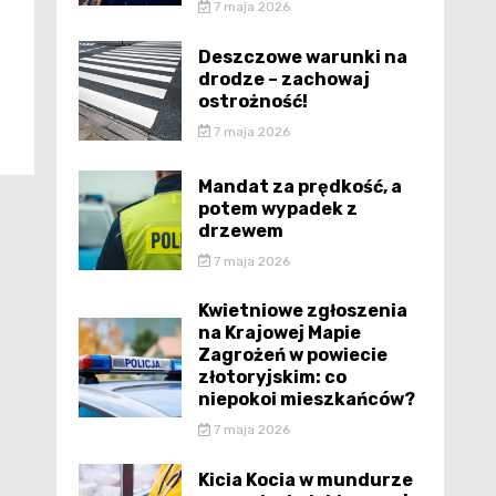
7 maja 2026
Deszczowe warunki na
drodze – zachowaj
ostrożność!
7 maja 2026
Mandat za prędkość, a
potem wypadek z
drzewem
7 maja 2026
Kwietniowe zgłoszenia
na Krajowej Mapie
Zagrożeń w powiecie
złotoryjskim: co
niepokoi mieszkańców?
7 maja 2026
Kicia Kocia w mundurze