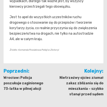
wypadkach, dlatego tak ważne jest, by wszyscy
kierowcy przestrzegali tego obowiązku.
Jest to apel do wszystkich uczestników ruchu
drogowego o stosowanie się do przepisów i tworzenie
korytarzy życia, co realnie przyczynia się do zwiększenia
bezpieczeństwa na drogach, nie tylko na autostradzie
A4, ale w całym kraju.
Źródło: Komenda Powiatowa Policji w Złotoryi
Nawigacja
Poprzedni:
Kolejny:
wpisu
Wrocław: Policja
Nietrzeźwy ojciec złamał
poszukuje zaginionego
zakaz zbliżania się do
73-latka w pilnej akcji
mieszkania – szybko
stanął przed sądem