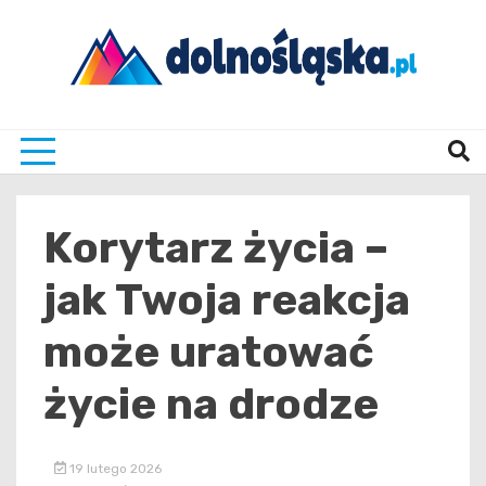
Skip
to
content
Twoje źrodło informacji z Dolnego Śląska
Dolno
Korytarz życia –
jak Twoja reakcja
może uratować
życie na drodze
19 lutego 2026