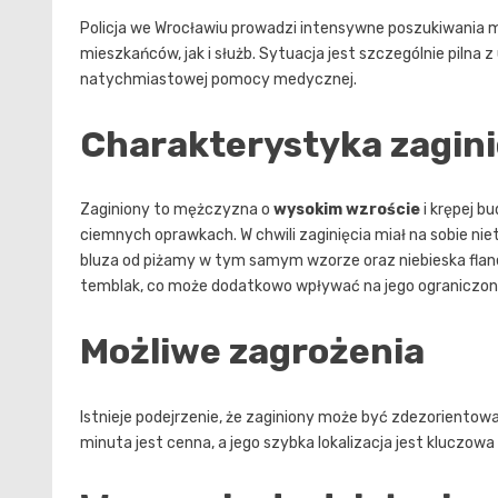
Policja we Wrocławiu prowadzi intensywne poszukiwania m
mieszkańców, jak i służb. Sytuacja jest szczególnie pilna
natychmiastowej pomocy medycznej.
Charakterystyka zagin
Zaginiony to mężczyzna o
wysokim wzroście
i krępej b
ciemnych oprawkach. W chwili zaginięcia miał na sobie ni
bluza od piżamy w tym samym wzorze oraz niebieska flanelo
temblak, co może dodatkowo wpływać na jego ograniczon
Możliwe zagrożenia
Istnieje podejrzenie, że zaginiony może być zdezorientow
minuta jest cenna, a jego szybka lokalizacja jest kluczow