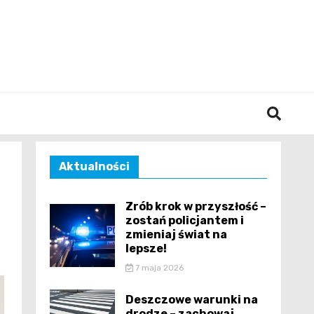
śląska
Aktualności
Zrób krok w przyszłość –
zostań policjantem i
zmieniaj świat na
lepsze!
7 maja 2026
Deszczowe warunki na
drodze – zachowaj