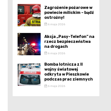
Zagrożenie pożarowe w
powiecie milickim – bądź
ostrożny!
6 maja 2026
Akcja „Pasy–Telefon” na
rzecz bezpieczeństwa
na drogach
6 maja 2026
Bomba lotnicza z II
wojny światowej
odkryta w Pieszkowie
podczas prac ziemnych
6 maja 2026