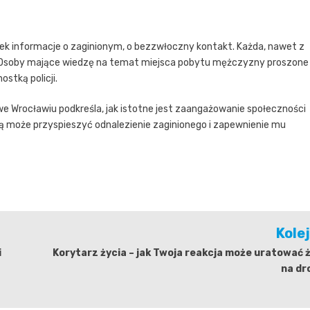
wiek informacje o zaginionym, o bezzwłoczny kontakt. Każda, nawet z
a. Osoby mające wiedzę na temat miejsca pobytu mężczyzny proszone
stką policji.
 we Wrocławiu podkreśla, jak istotne jest zaangażowanie społeczności
ą może przyspieszyć odnalezienie zaginionego i zapewnienie mu
Kole
i
Korytarz życia – jak Twoja reakcja może uratować 
na dr