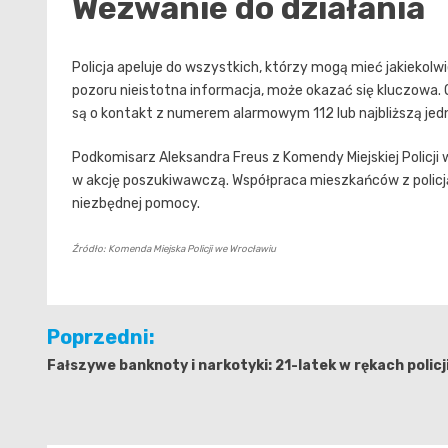
Wezwanie do działania
Policja apeluje do wszystkich, którzy mogą mieć jakiekol
pozoru nieistotna informacja, może okazać się kluczow
są o kontakt z numerem alarmowym 112 lub najbliższą jedno
Podkomisarz Aleksandra Freus z Komendy Miejskiej Policji
w akcję poszukiwawczą. Współpraca mieszkańców z policj
niezbędnej pomocy.
Źródło: Komenda Miejska Policji we Wrocławiu
Nawigacja
Poprzedni:
wpisu
Fałszywe banknoty i narkotyki: 21-latek w rękach policj