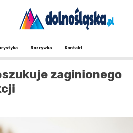
Twoje źrodło informacji z Dolnego Śląska
Dolno
urystyka
Rozrywka
Kontakt
oszukuje zaginionego
cji