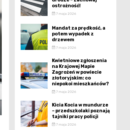
ostrożność!
7 maja 2026
Mandat za prędkość, a
potem wypadek z
drzewem
7 maja 2026
Kwietniowe zgłoszenia
na Krajowej Mapie
Zagrożeń w powiecie
złotoryjskim: co
niepokoi mieszkańców?
7 maja 2026
Kicia Kocia w mundurze
– przedszkolaki poznają
tajniki pracy policji
7 maja 2026