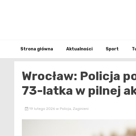
Skip
to
content
Strona główna
Aktualności
Sport
T
Wrocław: Policja p
73-latka w pilnej ak
19 lutego 2026
w
Policja
,
Zaginieni