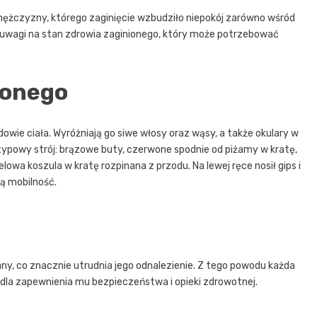
ężczyzny, którego zaginięcie wzbudziło niepokój zarówno wśród
 z uwagi na stan zdrowia zaginionego, który może potrzebować
ionego
udowie ciała. Wyróżniają go siwe włosy oraz wąsy, a także okulary w
etypowy strój: brązowe buty, czerwone spodnie od piżamy w kratę,
wa koszula w kratę rozpinana z przodu. Na lewej ręce nosił gips i
ą mobilność.
any, co znacznie utrudnia jego odnalezienie. Z tego powodu każda
a dla zapewnienia mu bezpieczeństwa i opieki zdrowotnej.