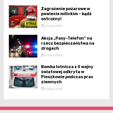
Zagrożenie pożarowe w
powiecie milickim – bądź
ostrożny!
6 maja 2026
Akcja „Pasy–Telefon” na
rzecz bezpieczeństwa na
drogach
6 maja 2026
Bomba lotnicza z II wojny
światowej odkryta w
Pieszkowie podczas prac
ziemnych
6 maja 2026