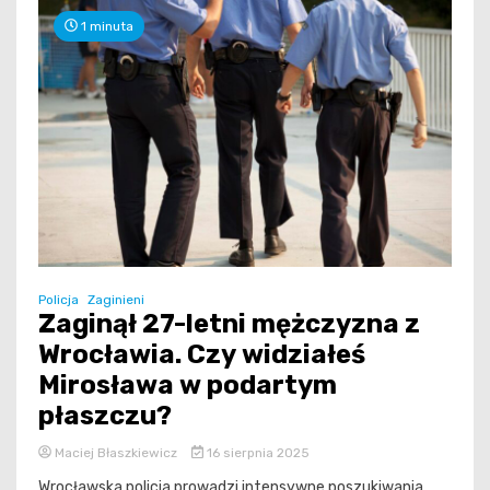
1 minuta
Policja
Zaginieni
Zaginął 27-letni mężczyzna z
Wrocławia. Czy widziałeś
Mirosława w podartym
płaszczu?
Maciej Błaszkiewicz
16 sierpnia 2025
Wrocławska policja prowadzi intensywne poszukiwania