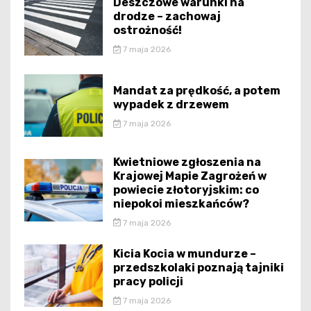
Deszczowe warunki na
drodze – zachowaj
ostrożność!
7 maja 2026
Mandat za prędkość, a potem
wypadek z drzewem
7 maja 2026
Kwietniowe zgłoszenia na
Krajowej Mapie Zagrożeń w
powiecie złotoryjskim: co
niepokoi mieszkańców?
7 maja 2026
Kicia Kocia w mundurze –
przedszkolaki poznają tajniki
pracy policji
7 maja 2026