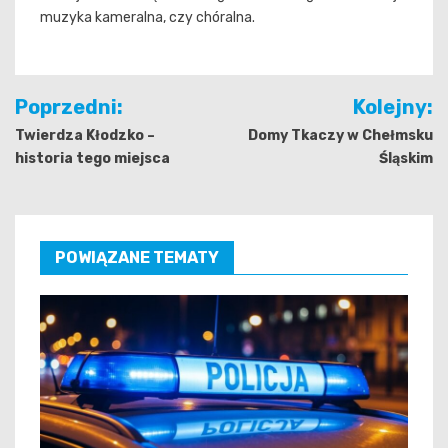
muzyka kameralna, czy chóralna.
Nawigacja
Poprzedni:
Kolejny:
wpisu
Twierdza Kłodzko –
Domy Tkaczy w Chełmsku
historia tego miejsca
Śląskim
POWIĄZANE TEMATY