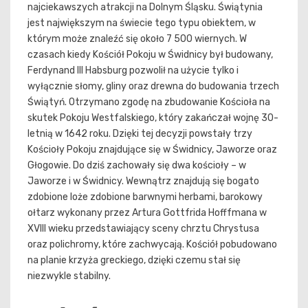
najciekawszych atrakcji na Dolnym Śląsku. Świątynia
jest największym na świecie tego typu obiektem, w
którym może znaleźć się około 7 500 wiernych. W
czasach kiedy Kościół Pokoju w Świdnicy był budowany,
Ferdynand III Habsburg pozwolił na użycie tylko i
wyłącznie słomy, gliny oraz drewna do budowania trzech
Świątyń. Otrzymano zgodę na zbudowanie Kościoła na
skutek Pokoju Westfalskiego, który zakańczał wojnę 30-
letnią w 1642 roku. Dzięki tej decyzji powstały trzy
Kościoły Pokoju znajdujące się w Świdnicy, Jaworze oraz
Głogowie. Do dziś zachowały się dwa kościoły – w
Jaworze i w Świdnicy. Wewnątrz znajdują się bogato
zdobione loże zdobione barwnymi herbami, barokowy
ołtarz wykonany przez Artura Gottfrida Hofffmana w
XVIII wieku przedstawiający sceny chrztu Chrystusa
oraz polichromy, które zachwycają. Kościół pobudowano
na planie krzyża greckiego, dzięki czemu stał się
niezwykle stabilny.