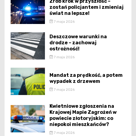
Zrób krok w przyszłość –
zostań policjantem i zmieniaj
świat na lepsze!
7 maja 2026
Deszczowe warunki na
drodze – zachowaj
ostrożność!
7 maja 2026
Mandat za prędkość, a potem
wypadek z drzewem
7 maja 2026
Kwietniowe zgłoszenia na
Krajowej Mapie Zagrożeń w
powiecie złotoryjskim: co
niepokoi mieszkańców?
7 maja 2026