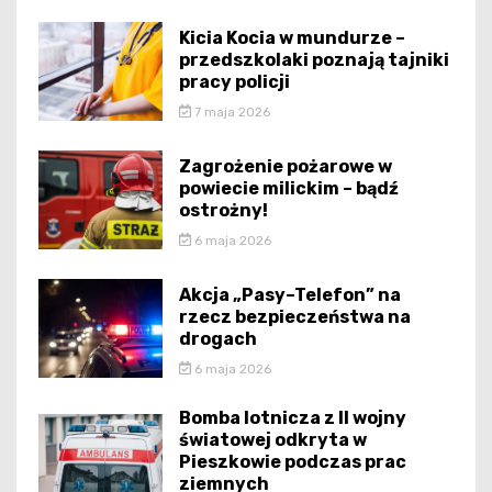
Kicia Kocia w mundurze –
przedszkolaki poznają tajniki
pracy policji
7 maja 2026
Zagrożenie pożarowe w
powiecie milickim – bądź
ostrożny!
6 maja 2026
Akcja „Pasy–Telefon” na
rzecz bezpieczeństwa na
drogach
6 maja 2026
Bomba lotnicza z II wojny
światowej odkryta w
Pieszkowie podczas prac
ziemnych