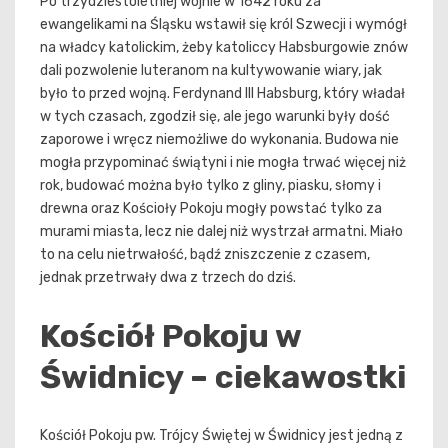
Po trzydziestoletniej wojnie w 1642 roku za
ewangelikami na Śląsku wstawił się król Szwecji i wymógł
na władcy katolickim, żeby katoliccy Habsburgowie znów
dali pozwolenie luteranom na kultywowanie wiary, jak
było to przed wojną. Ferdynand III Habsburg, który władał
w tych czasach, zgodził się, ale jego warunki były dość
zaporowe i wręcz niemożliwe do wykonania. Budowa nie
mogła przypominać świątyni i nie mogła trwać więcej niż
rok, budować można było tylko z gliny, piasku, słomy i
drewna oraz Kościoły Pokoju mogły powstać tylko za
murami miasta, lecz nie dalej niż wystrzał armatni. Miało
to na celu nietrwałość, bądź zniszczenie z czasem,
jednak przetrwały dwa z trzech do dziś.
Kościół Pokoju w
Świdnicy – ciekawostki
Kościół Pokoju pw. Trójcy Świętej w Świdnicy jest jedną z