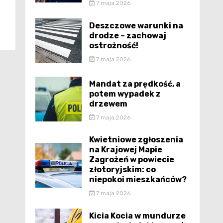
7 maja 2026
Deszczowe warunki na
drodze – zachowaj
ostrożność!
7 maja 2026
Mandat za prędkość, a
potem wypadek z
drzewem
7 maja 2026
Kwietniowe zgłoszenia
na Krajowej Mapie
Zagrożeń w powiecie
złotoryjskim: co
niepokoi mieszkańców?
7 maja 2026
Kicia Kocia w mundurze