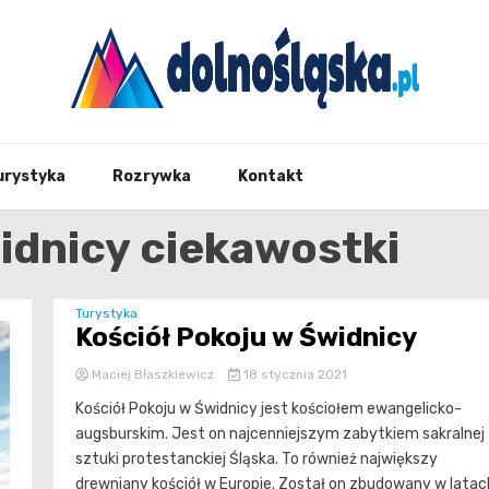
Twoje źrodło informacji z Dolnego Śląska
Dolno
urystyka
Rozrywka
Kontakt
idnicy ciekawostki
Turystyka
Kościół Pokoju w Świdnicy
Maciej Błaszkiewicz
18 stycznia 2021
Kościół Pokoju w Świdnicy jest kościołem ewangelicko-
augsburskim. Jest on najcenniejszym zabytkiem sakralnej
sztuki protestanckiej Śląska. To również największy
drewniany kościół w Europie. Został on zbudowany w latac