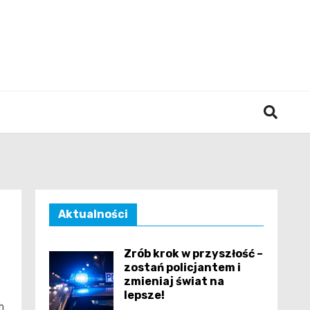
śląska
Aktualności
Zrób krok w przyszłość –
zostań policjantem i
zmieniaj świat na
lepsze!
h