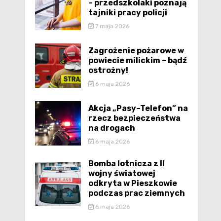
– przedszkolaki poznają
tajniki pracy policji
7 maja 2026
Zagrożenie pożarowe w
powiecie milickim – bądź
ostrożny!
6 maja 2026
Akcja „Pasy–Telefon” na
rzecz bezpieczeństwa
na drogach
6 maja 2026
Bomba lotnicza z II
wojny światowej
odkryta w Pieszkowie
podczas prac ziemnych
6 maja 2026