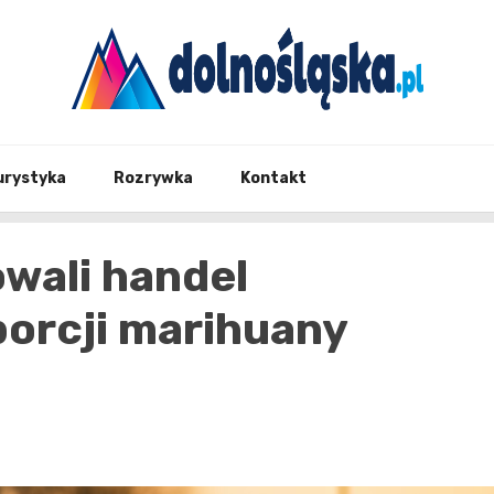
Twoje źrodło informacji z Dolnego Śląska
Dolno
urystyka
Rozrywka
Kontakt
owali handel
porcji marihuany