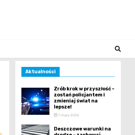
śląska
Aktualności
Zrób krok w przyszłość –
zostań policjantem i
zmieniaj świat na
lepsze!
7 maja 2026
Deszczowe warunki na
drodze – zachowaj