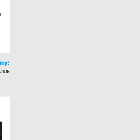
ą
jny:
INIE