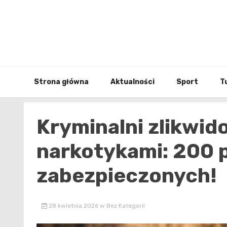
Skip
to
content
Strona główna
Aktualności
Sport
T
Kryminalni zlikwid
narkotykami: 200 
zabezpieczonych!
28 kwietnia 2026
w
Bez Kategorii