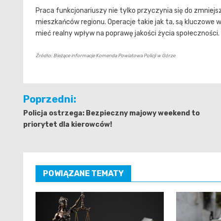
Praca funkcjonariuszy nie tylko przyczynia się do zmnie
mieszkańców regionu. Operacje takie jak ta, są kluczowe w
mieć realny wpływ na poprawę jakości życia społeczności.
Źródło: Bieżące informacje Komenda Powiatowa Policji w Górze
Nawigacja
Poprzedni:
wpisu
Policja ostrzega: Bezpieczny majowy weekend to
priorytet dla kierowców!
POWIĄZANE TEMATY