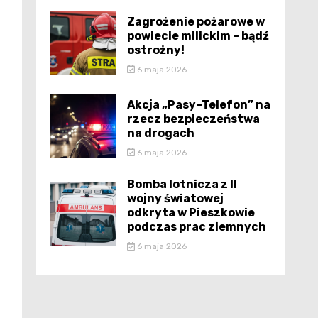
Zagrożenie pożarowe w
powiecie milickim – bądź
ostrożny!
6 maja 2026
Akcja „Pasy–Telefon” na
rzecz bezpieczeństwa
na drogach
6 maja 2026
Bomba lotnicza z II
wojny światowej
odkryta w Pieszkowie
podczas prac ziemnych
6 maja 2026