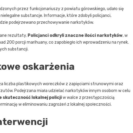
zonych przez funkcjonariuszy z powiatu górowskiego, udało się
legalne substancje. Informacje, które zdobyli policjanci,
, gdzie podejrzewano przechowywanie narkotyków.
ane rezultaty.
Policjanci odkryli znaczne ilości narkotyków
, w
 200 porcji marihuany, co zapobiegło ich wprowadzeniu na rynek.
ych substancji.
tkowe oskarżenia
a liczba plastikowych woreczków z zapięciami strunowymi oraz
arzutów. Podejrzana miała udzielać narkotyków innym osobom w celu
 skuteczność lokalnej policji
w walce z przestępczością
rminację w eliminowaniu zagrożeń z lokalnej społeczności.
nterwencji