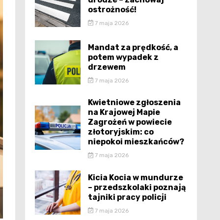
ostrożność!
7 maja 2026
Mandat za prędkość, a
potem wypadek z
drzewem
7 maja 2026
Kwietniowe zgłoszenia
na Krajowej Mapie
Zagrożeń w powiecie
złotoryjskim: co
niepokoi mieszkańców?
7 maja 2026
Kicia Kocia w mundurze
– przedszkolaki poznają
tajniki pracy policji
7 maja 2026