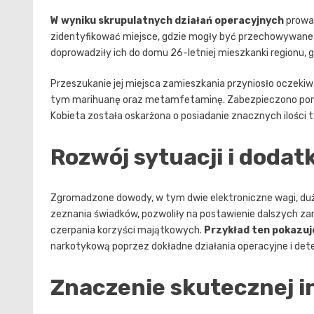
W wyniku skrupulatnych działań operacyjnych
prowad
zidentyfikować miejsce, gdzie mogły być przechowywane nie
doprowadziły ich do domu 26-letniej mieszkanki regionu
Przeszukanie jej miejsca zamieszkania przyniosło oczekiw
tym marihuanę oraz metamfetaminę. Zabezpieczono ponad
Kobieta została oskarżona o posiadanie znacznych ilości t
Rozwój sytuacji i doda
Zgromadzone dowody, w tym dwie elektroniczne wagi, duż
zeznania świadków, pozwoliły na postawienie dalszych z
czerpania korzyści majątkowych.
Przykład ten pokazuje
narkotykową poprzez dokładne działania operacyjne i dete
Znaczenie skutecznej i