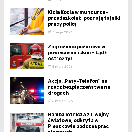
Kicia Kocia w mundurze –
przedszkolaki poznają tajniki
pracy policji
7 maja 2026
Zagrożenie pożarowe w
powiecie milickim – bądź
ostrożny!
6 maja 2026
Akcja „Pasy–Telefon” na
rzecz bezpieczeństwa na
drogach
6 maja 2026
Bomba lotnicza z II wojny
światowej odkryta w
Pieszkowie podczas prac