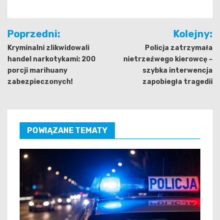
Nawigacja
Poprzedni:
Kolejny:
wpisu
Kryminalni zlikwidowali
Policja zatrzymała
handel narkotykami: 200
nietrzeźwego kierowcę –
porcji marihuany
szybka interwencja
zabezpieczonych!
zapobiegła tragedii
POWIĄZANE TEMATY