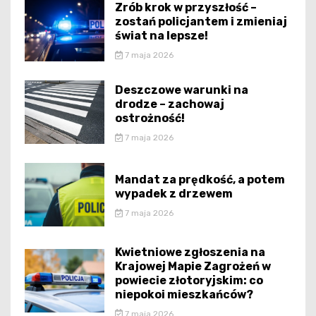
Zrób krok w przyszłość –
zostań policjantem i zmieniaj
świat na lepsze!
7 maja 2026
Deszczowe warunki na
drodze – zachowaj
ostrożność!
7 maja 2026
Mandat za prędkość, a potem
wypadek z drzewem
7 maja 2026
Kwietniowe zgłoszenia na
Krajowej Mapie Zagrożeń w
powiecie złotoryjskim: co
niepokoi mieszkańców?
7 maja 2026