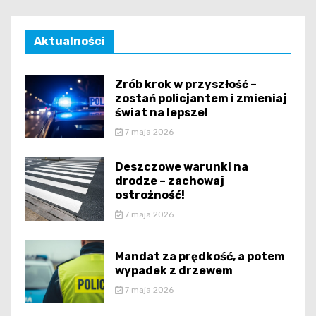
Aktualności
Zrób krok w przyszłość –
zostań policjantem i zmieniaj
świat na lepsze!
7 maja 2026
Deszczowe warunki na
drodze – zachowaj
ostrożność!
7 maja 2026
Mandat za prędkość, a potem
wypadek z drzewem
7 maja 2026