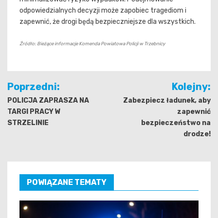
odpowiedzialnych decyzji może zapobiec tragediom i
zapewnić, że drogi będą bezpieczniejsze dla wszystkich.
Źródło: Bieżące informacje Komenda Powiatowa Policji w Trzebnicy
Nawigacja
Poprzedni:
Kolejny:
wpisu
POLICJA ZAPRASZA NA
Zabezpiecz ładunek, aby
TARGI PRACY W
zapewnić
STRZELINIE
bezpieczeństwo na
drodze!
POWIĄZANE TEMATY