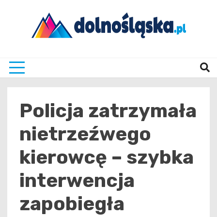
Skip
to
content
Twoje źrodło informacji z Dolnego Śląska
Dolno
Policja zatrzymała
nietrzeźwego
kierowcę – szybka
interwencja
zapobiegła