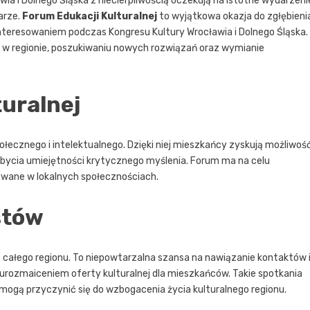
wia i Dolnego Śląska z niecierpliwością oczekują na istotne wydarzeni
arze.
Forum Edukacji Kulturalnej
to wyjątkowa okazja do zgłębieni
nteresowaniem podczas Kongresu Kultury Wrocławia i Dolnego Śląska.
ej w regionie, poszukiwaniu nowych rozwiązań oraz wymianie
turalnej
łecznego i intelektualnego. Dzięki niej mieszkańcy zyskują możliwoś
bycia umiejętności krytycznego myślenia. Forum ma na celu
ywane w lokalnych społecznościach.
stów
 całego regionu. To niepowtarzalna szansa na nawiązanie kontaktów 
 urozmaiceniem oferty kulturalnej dla mieszkańców. Takie spotkania
e mogą przyczynić się do wzbogacenia życia kulturalnego regionu.