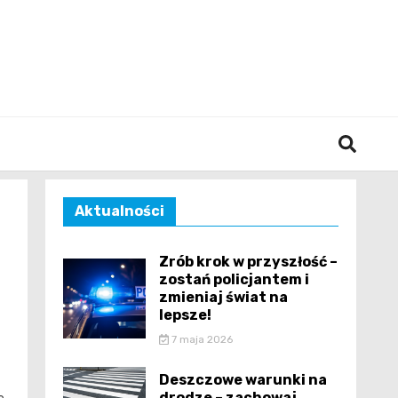
śląska
Aktualności
Zrób krok w przyszłość –
zostań policjantem i
zmieniaj świat na
lepsze!
7 maja 2026
Deszczowe warunki na
drodze – zachowaj