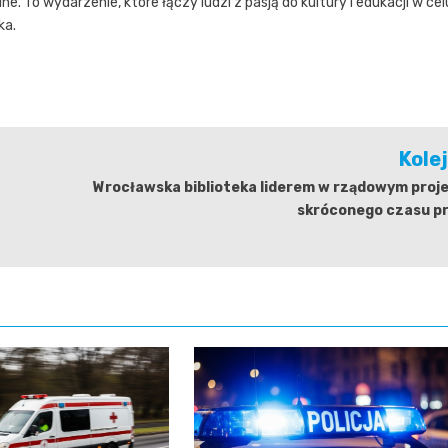
 To wydarzenie, które łączy ludzi z pasją do kultury i edukacji w cel
ka.
Kole
Wrocławska biblioteka liderem w rządowym proj
skróconego czasu pr