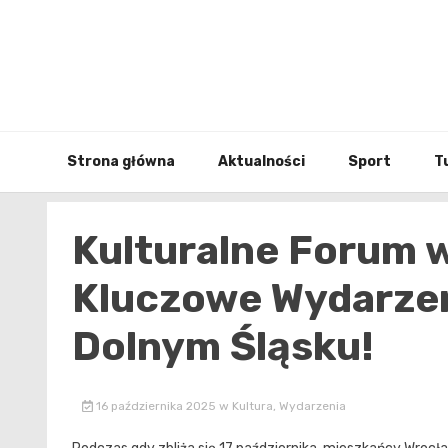
Skip
to
content
Strona główna
Aktualności
Sport
T
Kulturalne Forum 
Kluczowe Wydarzen
Dolnym Śląsku!
16 października 2025
w
Kultura
,
Wydarzenia