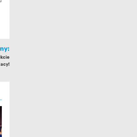
u
jny:
ekcie
acy!