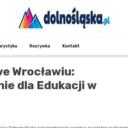
Twoje źrodło informacji z Dolnego Śląska
Dolno
urystyka
Rozrywka
Kontakt
we Wrocławiu:
ie dla Edukacji w