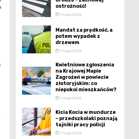
e
ostrożność!
a
7 maja 2026
Mandat za prędkość, a
potem wypadek z
drzewem
7 maja 2026
Kwietniowe zgłoszenia
ć
na Krajowej Mapie
Zagrożeń w powiecie
złotoryjskim: co
niepokoi mieszkańców?
7 maja 2026
Kicia Kocia w mundurze
i
– przedszkolaki poznają
tajniki pracy policji
7 maja 2026