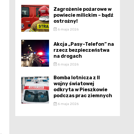
Zagrożenie pożarowe w
powiecie milickim – bądź
ostrożny!
6 maja 2026
Akcja „Pasy–Telefon” na
rzecz bezpieczeństwa
na drogach
6 maja 2026
Bomba lotnicza z II
wojny światowej
odkryta w Pieszkowie
podczas prac ziemnych
6 maja 2026