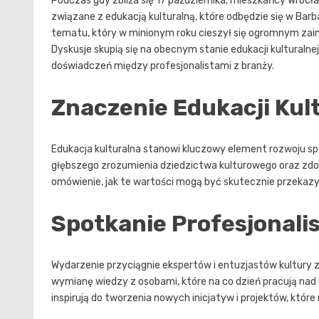
Podczas gdy zbliża się 17 października, mieszkańcy Wrocła
związane z edukacją kulturalną, które odbędzie się w Barb
tematu, który w minionym roku cieszył się ogromnym zai
Dyskusje skupią się na obecnym stanie edukacji kulturaln
doświadczeń między profesjonalistami z branży.
Znaczenie Edukacji Kul
Edukacja kulturalna stanowi kluczowy element rozwoju spo
głębszego zrozumienia dziedzictwa kulturowego oraz zdo
omówienie, jak te wartości mogą być skutecznie przekaz
Spotkanie Profesjonali
Wydarzenie przyciągnie ekspertów i entuzjastów kultury z
wymianę wiedzy z osobami, które na co dzień pracują nad
inspirują do tworzenia nowych inicjatyw i projektów, któr