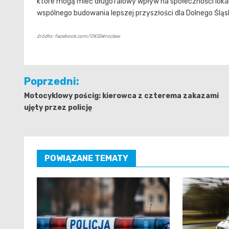
które mogą mieć długofalowy wpływ na społeczności lokalne.
wspólnego budowania lepszej przyszłości dla Dolnego Śląs
źródło: facebook.com/OKiSWroclaw
Nawigacja
Poprzedni:
wpisu
Motocyklowy pościg: kierowca z czterema zakazami
ujęty przez policję
POWIĄZANE TEMATY