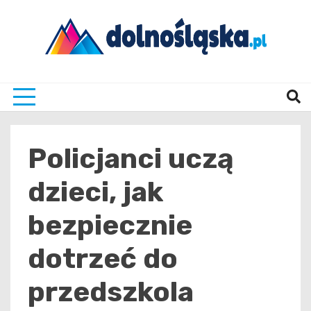
Skip
to
content
Twoje źrodło informacji z Dolnego Śląska
Dolno
Policjanci uczą
dzieci, jak
bezpiecznie
dotrzeć do
przedszkola