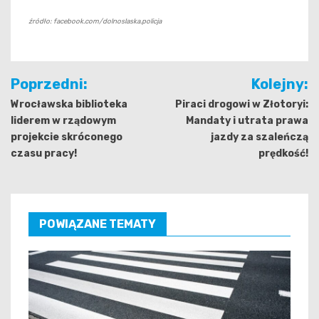
źródło: facebook.com/dolnoslaska.policja
Nawigacja
Poprzedni:
Kolejny:
wpisu
Wrocławska biblioteka
Piraci drogowi w Złotoryi:
liderem w rządowym
Mandaty i utrata prawa
projekcie skróconego
jazdy za szaleńczą
czasu pracy!
prędkość!
POWIĄZANE TEMATY