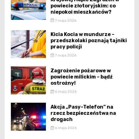
powiecie złotoryjskim: co
niepokoi mieszkańców?
7 maja 2026
Kicia Kocia w mundurze –
przedszkolaki poznają tajniki
pracy policji
7 maja 2026
Zagrożenie pożarowe w
powiecie milickim – bądź
ostrożny!
6 maja 2026
Akcja „Pasy–Telefon” na
rzecz bezpieczeństwa na
drogach
6 maja 2026