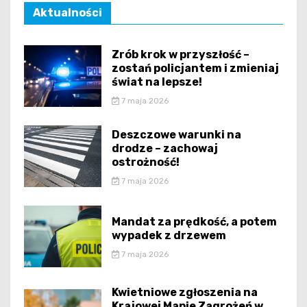
Aktualności
Zrób krok w przyszłość –
zostań policjantem i zmieniaj
świat na lepsze!
7 maja 2026
Deszczowe warunki na
drodze – zachowaj
ostrożność!
7 maja 2026
Mandat za prędkość, a potem
wypadek z drzewem
7 maja 2026
Kwietniowe zgłoszenia na
Krajowej Mapie Zagrożeń w