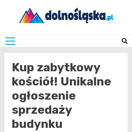
Skip
to
content
Twoje źrodło informacji z Dolnego Śląska
Dolno
Kup zabytkowy
kościół! Unikalne
ogłoszenie
sprzedaży
budynku