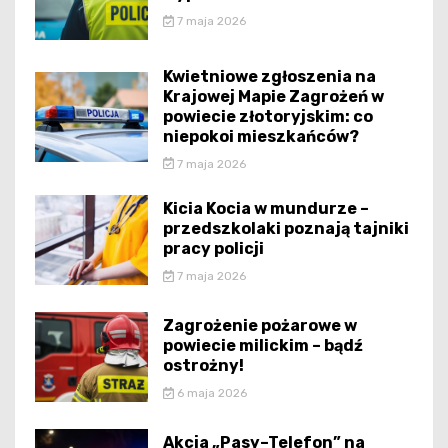
7 maja 2026
Kwietniowe zgłoszenia na
Krajowej Mapie Zagrożeń w
powiecie złotoryjskim: co
niepokoi mieszkańców?
7 maja 2026
Kicia Kocia w mundurze –
przedszkolaki poznają tajniki
pracy policji
7 maja 2026
Zagrożenie pożarowe w
powiecie milickim – bądź
ostrożny!
6 maja 2026
Akcja „Pasy–Telefon” na