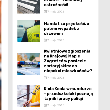
ostrożność!
7 maja 2026
Mandat za prędkość, a
potem wypadek z
drzewem
7 maja 2026
Kwietniowe zgłoszenia
na Krajowej Mapie
Zagrożeń w powiecie
złotoryjskim: co
niepokoi mieszkańców?
7 maja 2026
Kicia Kocia w mundurze
– przedszkolaki poznają
tajniki pracy policji
7 maja 2026