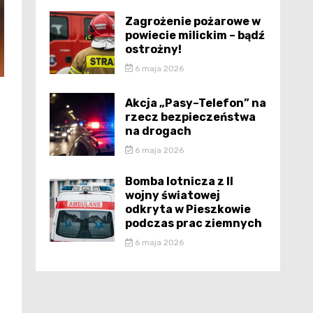
Zagrożenie pożarowe w
powiecie milickim – bądź
ostrożny!
6 maja 2026
Akcja „Pasy–Telefon” na
rzecz bezpieczeństwa
na drogach
6 maja 2026
Bomba lotnicza z II
wojny światowej
odkryta w Pieszkowie
podczas prac ziemnych
6 maja 2026