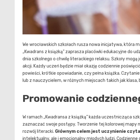
We wrocławskich szkołach rusza nowa inicjatywa, która m
„Kwadrans z książką” zaprasza placówki edukacyjne do ud
dnia szkolnego o chwilę literackiego relaksu. Szkoły mogą
akcji. Każdy uczeń będzie miał okazję codziennie poświęci
powieści, krótkie opowiadanie, czy pełna książka. Czytani
lub z nauczycielem, w różnych miejscach takich jak klasa, b
Promowanie codzienneg
W ramach „Kwadransa z książką” każda uczestnicząca szko
zaznaczać swoje postępy. Tworzenie tej kolorowej mapy ni
rozwój literacki.
Głównym celem jest uczynienie czyta
intelektualny, ale i emocjonalny młodych ludzi. Codzienne