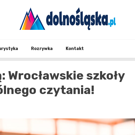
Twoje źrodło informacji z Dolnego Śląska
Dolno
urystyka
Rozrywka
Kontakt
: Wrocławskie szkoły
ólnego czytania!