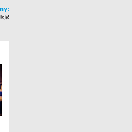
jny:
icję!