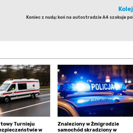
Kole
Koniec z nudą: koń na autostradzie A4 szokuje pol
atowy Turnieju
Znaleziony w Żmigrodzie
ezpieczeństwie w
samochód skradziony w