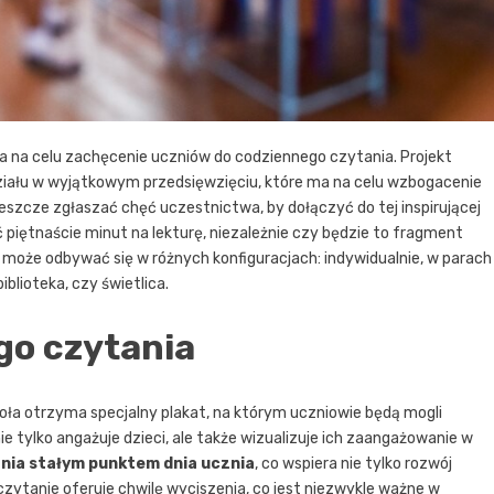
a na celu zachęcenie uczniów do codziennego czytania. Projekt
ziału w wyjątkowym przedsięwzięciu, które ma na celu wzbogacenie
 jeszcze zgłaszać chęć uczestnictwa, by dołączyć do tej inspirującej
ć piętnaście minut na lekturę, niezależnie czy będzie to fragment
e może odbywać się w różnych konfiguracjach: indywidualnie, w parach
iblioteka, czy świetlica.
o czytania
ła otrzyma specjalny plakat, na którym uczniowie będą mogli
e tylko angażuje dzieci, ale także wizualizuje ich zaangażowanie w
nia stałym punktem dnia ucznia
, co wspiera nie tylko rozwój
 czytanie oferuje chwilę wyciszenia, co jest niezwykle ważne w