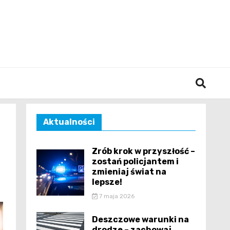
śląska
Aktualności
Zrób krok w przyszłość –
zostań policjantem i
zmieniaj świat na
lepsze!
7 maja 2026
Deszczowe warunki na
drodze – zachowaj