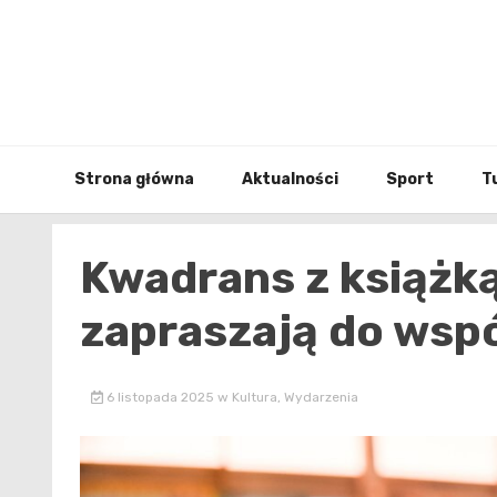
Skip
to
content
Strona główna
Aktualności
Sport
T
Kwadrans z książką
zapraszają do wsp
6 listopada 2025
w
Kultura
,
Wydarzenia