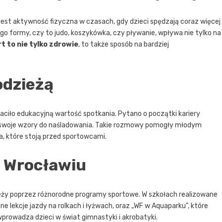
 jest aktywność fizyczna w czasach, gdy dzieci spędzają coraz więcej
ego formy, czy to judo, koszykówka, czy pływanie, wpływa nie tylko na
t to nie tylko zdrowie
, to także sposób na bardziej
odzieżą
aciło edukacyjną wartość spotkania. Pytano o początki kariery
 za swoje wzory do naśladowania. Takie rozmowy pomogły młodym
a, które stoją przed sportowcami.
e Wrocławiu
ieży poprzez różnorodne programy sportowe. W szkołach realizowane
tne lekcje jazdy na rolkach i łyżwach, oraz „WF w Aquaparku”, które
 wprowadza dzieci w świat gimnastyki i akrobatyki.