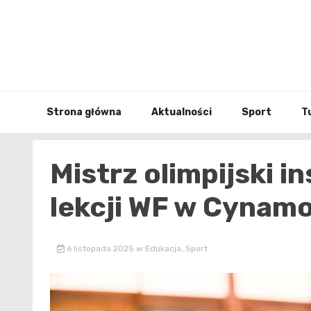
Skip
to
content
Strona główna
Aktualności
Sport
T
Mistrz olimpijski i
lekcji WF w Cynam
6 listopada 2025
w
Edukacja
,
Sport