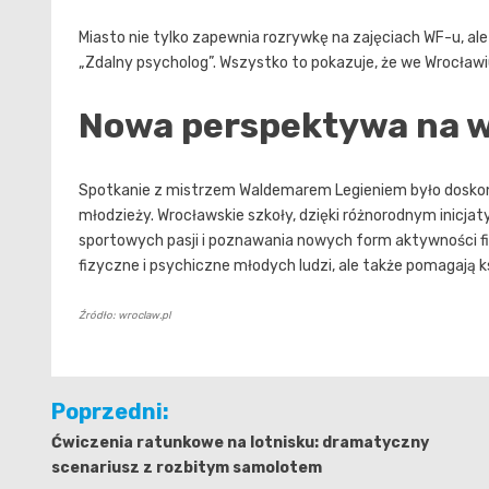
Miasto nie tylko zapewnia rozrywkę na zajęciach WF-u, al
„Zdalny psycholog”. Wszystko to pokazuje, że we Wrocławiu
Nowa perspektywa na w
Spotkanie z mistrzem Waldemarem Legieniem było doskon
młodzieży. Wrocławskie szkoły, dzięki różnorodnym inicja
sportowych pasji i poznawania nowych form aktywności fiz
fizyczne i psychiczne młodych ludzi, ale także pomagają k
Źródło: wroclaw.pl
Nawigacja
Poprzedni:
wpisu
Ćwiczenia ratunkowe na lotnisku: dramatyczny
scenariusz z rozbitym samolotem