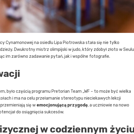
y Cynamonowej na osiedlu Lipa Piotrowska stała się nie tylko
zieży. Dwukrotny mistrz olimpijski w judo, który zdobył złoto w Seulu 
jąc im zarówno zadawanie pytań, jak i wspólne fotografie.
wacji
, było częścią programu Pretorian Team „WF – to może być wielka
kołach i ma na celu przełamanie stereotypu nieciekawych lekcji
 przemieniają się w
emocjonującą przygodę
, a uczniowie na nowo
potencjał do osiągnięcia sukcesów.
izycznej w codziennym życi