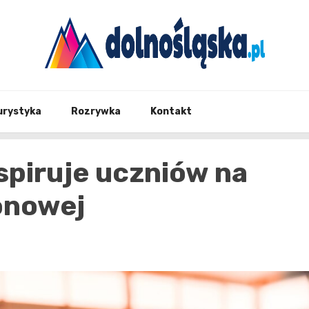
Twoje źrodło informacji z Dolnego Śląska
Dolno
urystyka
Rozrywka
Kontakt
nspiruje uczniów na
onowej