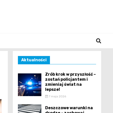
śląska
Aktualności
Zrób krok w przyszłość –
zostań policjantem i
zmieniaj świat na
lepsze!
7 maja 2026
Deszczowe warunki na
drodze – zachowaj