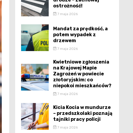
ostrożność!
7 maja 2026
Mandat za prędkość, a
potem wypadek z
drzewem
7 maja 2026
Kwietniowe zgłoszenia
na Krajowej Mapie
Zagrożeń w powiecie
złotoryjskim: co
niepokoi mieszkańców?
7 maja 2026
Kicia Kocia w mundurze
– przedszkolaki poznają
tajniki pracy policji
7 maja 2026