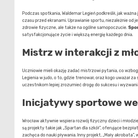
Podczas spotkania, Waldemar Legień podkreślił, jak ważna
czasu przed ekranami. Uprawianie sportu, niezależnie od j
zdrowie fizyczne, ale także na ogólne samopoczucie.
Spor
satysfakcjonujące życie i większą energię każdego dnia.
Mistrz w interakcji z mł
Uczniowie mieli okazję zadać mistrzowi pytania, co wzbog
Legienia w judo, o to, gdzie trenował, oraz kogo uważał
uczestnikom lepiej zrozumieć drogę do sukcesu i wyzwani
Inicjatywy sportowe w
Wrocław aktywnie wspiera rozwój fizyczny dzieci i młodz
są projekty takie jak „Spartan dla szkół”, oferujące bezpła
zachęca do nauki pływania. Inny projekt, „Mały akrobata”,