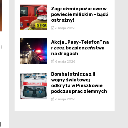
Zagrożenie pożarowe w
powiecie milickim – bądź
ostrożny!
6 maja 2026
Akcja „Pasy–Telefon” na
i
rzecz bezpieczeństwa
na drogach
6 maja 2026
Bomba lotnicza z II
wojny światowej
odkryta w Pieszkowie
podczas prac ziemnych
6 maja 2026
u