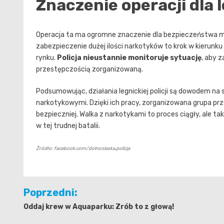
Znaczenie operacji dla 
Operacja ta ma ogromne znaczenie dla bezpieczeństwa mie
zabezpieczenie dużej ilości narkotyków to krok w kierunk
rynku.
Policja nieustannie monitoruje sytuację
, aby 
przestępczością zorganizowaną.
Podsumowując, działania legnickiej policji są dowodem n
narkotykowymi. Dzięki ich pracy, zorganizowana grupa prz
bezpieczniej. Walka z narkotykami to proces ciągły, ale ta
w tej trudnej batalii.
Źródło: facebook.com/dolnoslaska.policja
Nawigacja
Poprzedni:
wpisu
Oddaj krew w Aquaparku: Zrób to z głową!