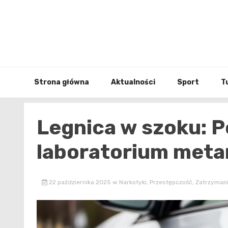
Skip
to
content
Strona główna
Aktualności
Sport
T
Legnica w szoku: P
laboratorium met
22 października 2025
w
Narkotyki
,
Przestępczość
,
Zatrzyman