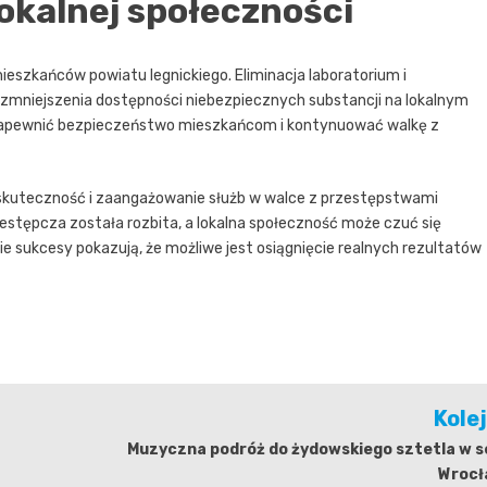
lokalnej społeczności
szkańców powiatu legnickiego. Eliminacja laboratorium i
u zmniejszenia dostępności niebezpiecznych substancji na lokalnym
zapewnić bezpieczeństwo mieszkańcom i kontynuować walkę z
a skuteczność i zaangażowanie służb w walce z przestępstwami
estępcza została rozbita, a lokalna społeczność może czuć się
kie sukcesy pokazują, że możliwe jest osiągnięcie realnych rezultatów
Kole
Muzyczna podróż do żydowskiego sztetla w s
Wrocł