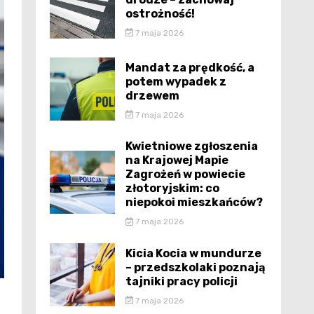
ostrożność!
7 maja 2026
Mandat za prędkość, a
potem wypadek z
drzewem
7 maja 2026
Kwietniowe zgłoszenia
na Krajowej Mapie
Zagrożeń w powiecie
złotoryjskim: co
niepokoi mieszkańców?
7 maja 2026
Kicia Kocia w mundurze
– przedszkolaki poznają
tajniki pracy policji
7 maja 2026