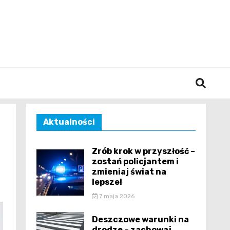
śląska
Aktualności
Zrób krok w przyszłość –
zostań policjantem i
zmieniaj świat na
lepsze!
7 maja 2026
Deszczowe warunki na
drodze – zachowaj