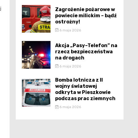
j
Zagrożenie pożarowe w
powiecie milickim – bądź
ostrożny!
6 maja 2026
Akcja „Pasy–Telefon” na
rzecz bezpieczeństwa
na drogach
6 maja 2026
Bomba lotnicza z II
wojny światowej
odkryta w Pieszkowie
podczas prac ziemnych
6 maja 2026