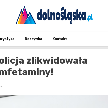
Twoje źrodło informacji z Dolnego Śląska
Dolno
urystyka
Rozrywka
Kontakt
olicja zlikwidowała
amfetaminy!
ia