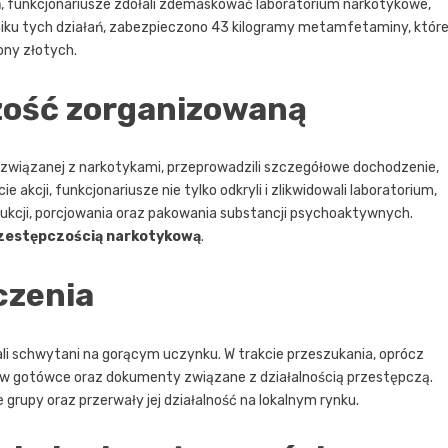
m
, funkcjonariusze zdołali zdemaskować laboratorium narkotykowe,
niku tych działań, zabezpieczono 43 kilogramy metamfetaminy, które
ony złotych.
zość zorganizowaną
ci związanej z narkotykami, przeprowadzili szczegółowe dochodzenie,
 akcji, funkcjonariusze nie tylko odkryli i zlikwidowali laboratorium,
ukcji, porcjowania oraz pakowania substancji psychoaktywnych.
rzestępczością narkotykową
.
czenia
i schwytani na gorącym uczynku. W trakcie przeszukania, oprócz
h w gotówce oraz dokumenty związane z działalnością przestępczą.
 grupy oraz przerwały jej działalność na lokalnym rynku.