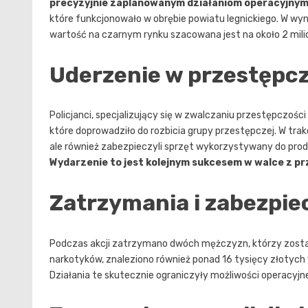
precyzyjnie zaplanowanym działaniom operacyjny
które funkcjonowało w obrębie powiatu legnickiego. W wy
wartość na czarnym rynku szacowana jest na około 2 mili
Uderzenie w przestępc
Policjanci, specjalizujący się w zwalczaniu przestępczoś
które doprowadziło do rozbicia grupy przestępczej. W trakcie
ale również zabezpieczyli sprzęt wykorzystywany do prod
Wydarzenie to jest kolejnym sukcesem w walce z p
Zatrzymania i zabezpie
Podczas akcji zatrzymano dwóch mężczyzn, którzy zostal
narkotyków, znaleziono również ponad 16 tysięcy złotyc
Działania te skutecznie ograniczyły możliwości operacyjne