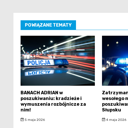
POWIĄZANE TEMATY
BANACH ADRIAN w
Zatrzyman
poszukiwaniu: kradzieże i
wesołego 
wymuszenia rozbójnicze za
poszukiwan
nim!
Słupsku
5 maja 2026
4 maja 2026