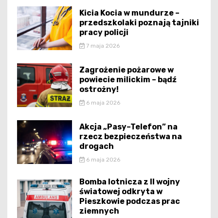
Kicia Kocia w mundurze –
przedszkolaki poznają tajniki
pracy policji
7 maja 2026
Zagrożenie pożarowe w
powiecie milickim – bądź
ostrożny!
6 maja 2026
Akcja „Pasy–Telefon” na
rzecz bezpieczeństwa na
drogach
6 maja 2026
Bomba lotnicza z II wojny
światowej odkryta w
Pieszkowie podczas prac
ziemnych