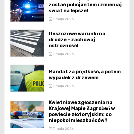
zostań policjantem i zmieniaj
świat na lepsze!
7 maja 2026
Deszczowe warunki na
drodze – zachowaj
ostrożność!
7 maja 2026
Mandat za prędkość, a potem
wypadek z drzewem
7 maja 2026
Kwietniowe zgłoszenia na
Krajowej Mapie Zagrożeń w
powiecie złotoryjskim: co
niepokoi mieszkańców?
7 maja 2026