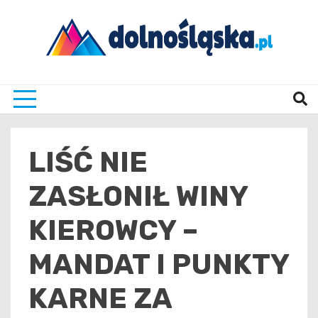
Skip
to
content
Twoje źrodło informacji z Dolnego Śląska
Dolno
LIŚĆ NIE
ZASŁONIŁ WINY
KIEROWCY –
MANDAT I PUNKTY
KARNE ZA