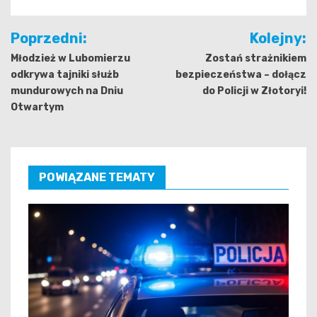
Nawigacja
Poprzedni:
Kolejny:
wpisu
Młodzież w Lubomierzu
Zostań strażnikiem
odkrywa tajniki służb
bezpieczeństwa – dołącz
mundurowych na Dniu
do Policji w Złotoryi!
Otwartym
POWIĄZANE TEMATY