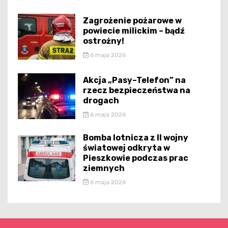
Zagrożenie pożarowe w
powiecie milickim – bądź
ostrożny!
6 maja 2026
Akcja „Pasy–Telefon” na
rzecz bezpieczeństwa na
drogach
6 maja 2026
Bomba lotnicza z II wojny
światowej odkryta w
Pieszkowie podczas prac
ziemnych
6 maja 2026