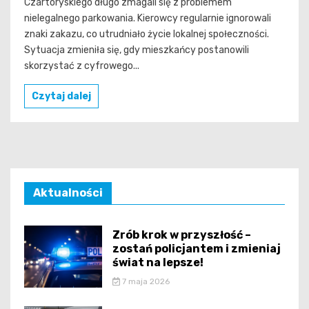
Czartoryskiego długo zmagali się z problemem
nielegalnego parkowania. Kierowcy regularnie ignorowali
znaki zakazu, co utrudniało życie lokalnej społeczności.
Sytuacja zmieniła się, gdy mieszkańcy postanowili
skorzystać z cyfrowego...
Czytaj dalej
Aktualności
Zrób krok w przyszłość –
zostań policjantem i zmieniaj
świat na lepsze!
7 maja 2026