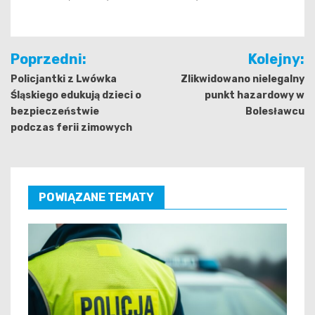
Nawigacja
Poprzedni:
Kolejny:
wpisu
Policjantki z Lwówka
Zlikwidowano nielegalny
Śląskiego edukują dzieci o
punkt hazardowy w
bezpieczeństwie
Bolesławcu
podczas ferii zimowych
POWIĄZANE TEMATY