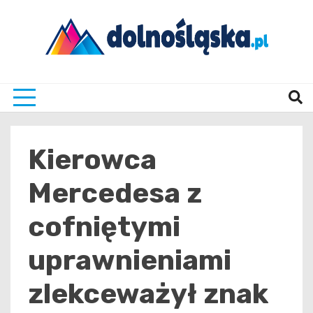
Skip
to
content
Twoje źrodło informacji z Dolnego Śląska
Dolno
Kierowca
Mercedesa z
cofniętymi
uprawnieniami
zlekceważył znak