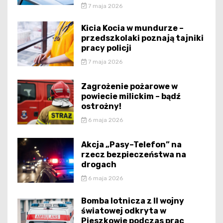
7 maja 2026
Kicia Kocia w mundurze –
przedszkolaki poznają tajniki
pracy policji
7 maja 2026
Zagrożenie pożarowe w
powiecie milickim – bądź
ostrożny!
6 maja 2026
Akcja „Pasy–Telefon” na
rzecz bezpieczeństwa na
drogach
6 maja 2026
Bomba lotnicza z II wojny
światowej odkryta w
Pieszkowie podczas prac