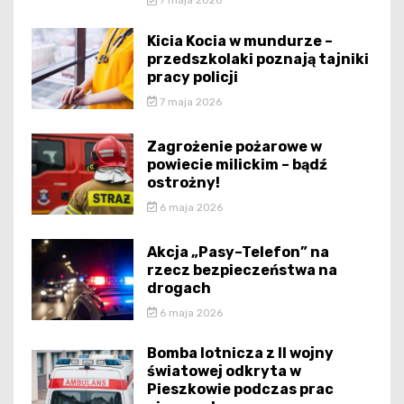
7 maja 2026
Kicia Kocia w mundurze –
przedszkolaki poznają tajniki
pracy policji
7 maja 2026
Zagrożenie pożarowe w
powiecie milickim – bądź
ostrożny!
6 maja 2026
Akcja „Pasy–Telefon” na
rzecz bezpieczeństwa na
drogach
6 maja 2026
Bomba lotnicza z II wojny
światowej odkryta w
Pieszkowie podczas prac