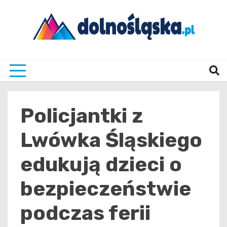
Skip
to
content
Twoje źrodło informacji z Dolnego Śląska
Dolno
Policjantki z
Lwówka Śląskiego
edukują dzieci o
bezpieczeństwie
podczas ferii