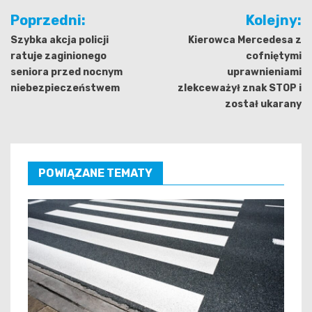
Nawigacja
Poprzedni:
Kolejny:
wpisu
Szybka akcja policji
Kierowca Mercedesa z
ratuje zaginionego
cofniętymi
seniora przed nocnym
uprawnieniami
niebezpieczeństwem
zlekceważył znak STOP i
został ukarany
POWIĄZANE TEMATY